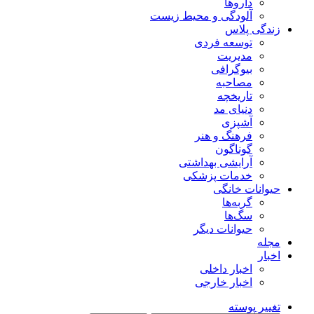
داروها
آلودگی و محیط زیست
زندگی پلاس
توسعه فردی
مدیریت
بیوگرافی
مصاحبه
تاریخچه
دنیای مد
آشپزی
فرهنگ و هنر
گوناگون
آرایشی بهداشتی
خدمات پزشکی
حیوانات خانگی
گربه‌ها
سگ‌ها
حیوانات دیگر
مجله
اخبار
اخبار داخلی
اخبار خارجی
تغییر پوسته