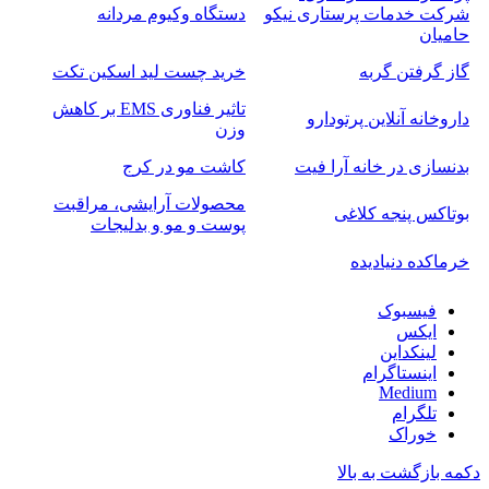
شرکت خدمات پرستاری نیکو
دستگاه وکیوم مردانه
حامیان
گاز گرفتن گربه
خرید چست لید اسکین تکت
تاثیر فناوری EMS بر کاهش
داروخانه آنلاین پرتودارو
وزن
بدنسازی در خانه آرا فیت
کاشت مو در کرج
محصولات آرایشی، مراقبت
بوتاکس پنجه کلاغی
پوست و مو و بدلیجات
خرماکده دنیادیده
فیسبوک
ایکس
لینکداین
اینستاگرام
Medium
تلگرام
خوراک
دکمه بازگشت به بالا