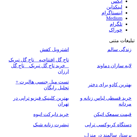
ایکس
لینکداین
اینستاگرام
Medium
تلگرام
خوراک
تبلیغات متنی
زندگی سالم
اشتروبل کفش
تاج گل افتتاحیه _ تاج گل تبریک
لایه سازان دماوند
_ خرید تاج گل تبریک _ تاج گل
ارزان
تست میل جنسی هالبرت +
بهترین کادو برای دختر
تحلیل رایگان
خرید قسطی لباس زنانه و
بهترین کلینیک فیزیو تراپی در
مردانه
تهران
قیمت سمعک اتیکن
خرید دایرکت انبوه
دستگاه کربوکسی تراپی
تیشرت زنانه شیک
پرستار سالمند در منزل،