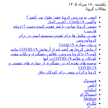
یکشنبه , ۱۸ مرداد ۱۴۰۵
مقالات کرونا
ایمنی به ویروس کرونا چقدر طول می کشد ؟
واکسن Covid-۱۹ – آخرین اخبار
دشمن کرونا: صابون یا ضد عفونی‌کننده دست ؟ (دوبله
فارسی)
بهترین مکمل ها برای تقویت سیستم ایمنی در برابر
کروناویروس
درمان بیماری Covid-۱۹
آزمایش کرونا، هر آنچه باید از آزمایش COVID-۱۹ بدانید
کوید ۱۹ یا کرونا ویروس، علائم ، پیشگیری و نکات مفید.
کودکان و علائم COVID-۱۹ در آنها
توصیه های تغذیه ای در پیشگیری از بیماری های تنفسی و
COVID-۱۹
کرونا و اثرات منفی برای کودکان چاق
فیسبوک
ایکس
لینکداین
اینستاگرام
Medium
تلگرام
خوراک