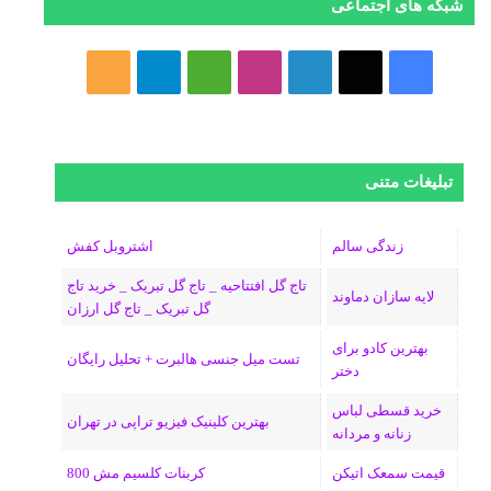
شبکه های اجتماعی
ف
ا
ل
ا
M
ت
خ
ی
ی
ی
ی
e
ل
و
س
ک
ن
ن
d
گ
ر
تبلیغات متنی
ب
س
ک
س
i
ر
ا
و
د
ت
u
ا
ک
زندگی سالم
اشتروبل کفش
تاج گل افتتاحیه _ تاج گل تبریک _ خرید تاج
ک
ا
ا
m
م
لایه سازان دماوند
گل تبریک _ تاج گل ارزان
ی
گ
بهترین کادو برای
تست میل جنسی هالبرت + تحلیل رایگان
دختر
ن
ر
خرید قسطی لباس
ا
بهترین کلینیک فیزیو تراپی در تهران
زنانه و مردانه
م
قیمت سمعک اتیکن
کربنات کلسیم مش 800