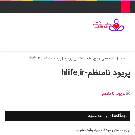
منو
ورود
تغییر پو
جس
خانه
|
علت های رایج عقب افتادن پریود
|
پریود نامنظم-hlife.ir
پریود نامنظم-hlife.ir
دیدگاهتان را بنویسید
برای نوشتن دیدگاه باید
وارد بشوید
.