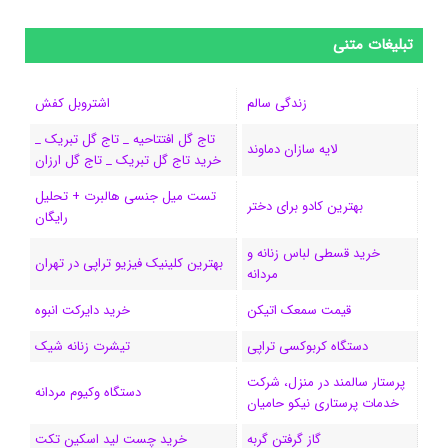
ی
ی
ی
ی
e
ل
و
س
ک
ن
ن
d
گ
ر
تبلیغات متنی
ب
س
ک
س
i
ر
ا
زندگی سالم
اشتروبل کفش
و
د
ت
u
ا
ک
تاج گل افتتاحیه _ تاج گل تبریک _
لایه سازان دماوند
خرید تاج گل تبریک _ تاج گل ارزان
ک
ا
ا
m
م
تست میل جنسی هالبرت + تحلیل
ی
گ
بهترین کادو برای دختر
رایگان
ن
ر
خرید قسطی لباس زنانه و
بهترین کلینیک فیزیو تراپی در تهران
مردانه
ا
قیمت سمعک اتیکن
خرید دایرکت انبوه
م
دستگاه کربوکسی تراپی
تیشرت زنانه شیک
پرستار سالمند در منزل، شرکت
دستگاه وکیوم مردانه
خدمات پرستاری نیکو حامیان
گاز گرفتن گربه
خرید چست لید اسکین تکت