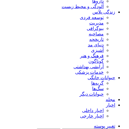
داروها
آلودگی و محیط زیست
زندگی پلاس
توسعه فردی
مدیریت
بیوگرافی
مصاحبه
تاریخچه
دنیای مد
آشپزی
فرهنگ و هنر
گوناگون
آرایشی بهداشتی
خدمات پزشکی
حیوانات خانگی
گربه‌ها
سگ‌ها
حیوانات دیگر
مجله
اخبار
اخبار داخلی
اخبار خارجی
تغییر پوسته