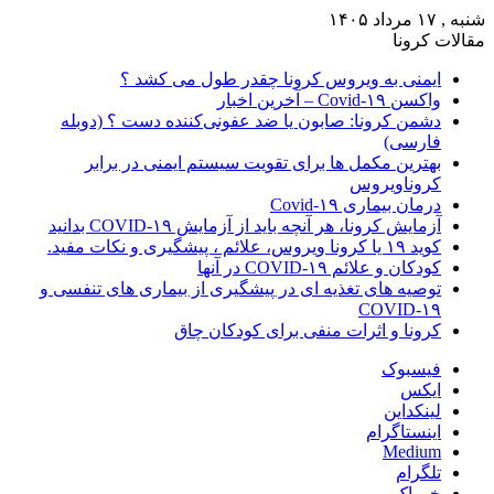
شنبه , ۱۷ مرداد ۱۴۰۵
مقالات کرونا
ایمنی به ویروس کرونا چقدر طول می کشد ؟
واکسن Covid-۱۹ – آخرین اخبار
دشمن کرونا: صابون یا ضد عفونی‌کننده دست ؟ (دوبله
فارسی)
بهترین مکمل ها برای تقویت سیستم ایمنی در برابر
کروناویروس
درمان بیماری Covid-۱۹
آزمایش کرونا، هر آنچه باید از آزمایش COVID-۱۹ بدانید
کوید ۱۹ یا کرونا ویروس، علائم ، پیشگیری و نکات مفید.
کودکان و علائم COVID-۱۹ در آنها
توصیه های تغذیه ای در پیشگیری از بیماری های تنفسی و
COVID-۱۹
کرونا و اثرات منفی برای کودکان چاق
فیسبوک
ایکس
لینکداین
اینستاگرام
Medium
تلگرام
خوراک