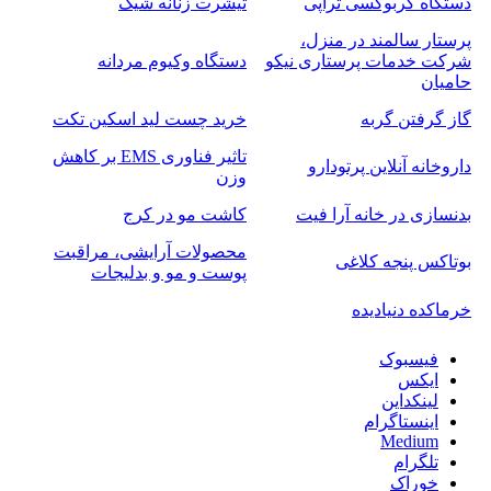
دستگاه کربوکسی تراپی
تیشرت زنانه شیک
پرستار سالمند در منزل،
شرکت خدمات پرستاری نیکو
دستگاه وکیوم مردانه
حامیان
گاز گرفتن گربه
خرید چست لید اسکین تکت
تاثیر فناوری EMS بر کاهش
داروخانه آنلاین پرتودارو
وزن
بدنسازی در خانه آرا فیت
کاشت مو در کرج
محصولات آرایشی، مراقبت
بوتاکس پنجه کلاغی
پوست و مو و بدلیجات
خرماکده دنیادیده
فیسبوک
ایکس
لینکداین
اینستاگرام
Medium
تلگرام
خوراک