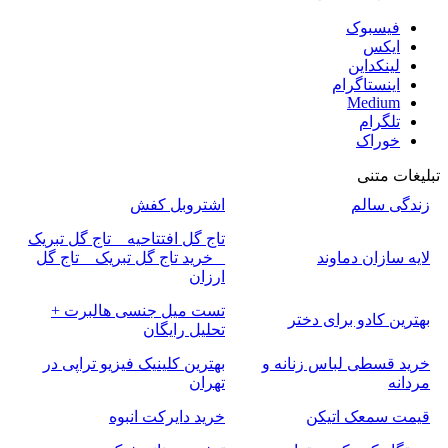
فیسبوک
ایکس
لینکداین
اینستاگرام
Medium
تلگرام
خوراک
تبلیغات متنی
زندگی سالم
اشتروبل کفش
تاج گل افتتاحیه _ تاج گل تبریک
لایه سازان دماوند
_ خرید تاج گل تبریک _ تاج گل
ارزان
تست میل جنسی هالبرت +
بهترین کادو برای دختر
تحلیل رایگان
خرید قسطی لباس زنانه و
بهترین کلینیک فیزیو تراپی در
مردانه
تهران
قیمت سمعک اتیکن
خرید دایرکت انبوه