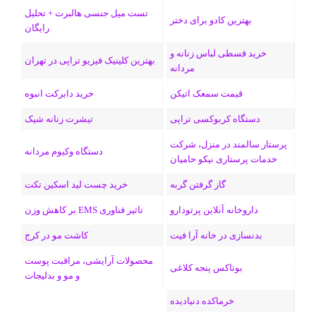
تست میل جنسی هالبرت + تحلیل
ی
گ
بهترین کادو برای دختر
رایگان
ن
ر
خرید قسطی لباس زنانه و
بهترین کلینیک فیزیو تراپی در تهران
مردانه
ا
قیمت سمعک اتیکن
خرید دایرکت انبوه
م
دستگاه کربوکسی تراپی
تیشرت زنانه شیک
پرستار سالمند در منزل، شرکت
دستگاه وکیوم مردانه
خدمات پرستاری نیکو حامیان
گاز گرفتن گربه
خرید چست لید اسکین تکت
داروخانه آنلاین پرتودارو
تاثیر فناوری EMS بر کاهش وزن
بدنسازی در خانه آرا فیت
کاشت مو در کرج
محصولات آرایشی، مراقبت پوست
بوتاکس پنجه کلاغی
و مو و بدلیجات
خرماکده دنیادیده