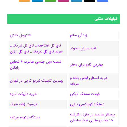
ی
ی
ی
ی
e
ل
و
س
ک
ن
ن
d
گ
ر
تبلیغات متنی
ب
س
ک
س
i
ر
ا
زندگی سالم
اشتروبل کفش
و
د
ت
u
ا
ک
تاج گل افتتاحیه _ تاج گل تبریک _
لایه سازان دماوند
خرید تاج گل تبریک _ تاج گل ارزان
ک
ا
ا
m
م
تست میل جنسی هالبرت + تحلیل
ی
گ
بهترین کادو برای دختر
رایگان
ن
ر
خرید قسطی لباس زنانه و
بهترین کلینیک فیزیو تراپی در تهران
مردانه
ا
قیمت سمعک اتیکن
خرید دایرکت انبوه
م
دستگاه کربوکسی تراپی
تیشرت زنانه شیک
پرستار سالمند در منزل، شرکت
دستگاه وکیوم مردانه
خدمات پرستاری نیکو حامیان