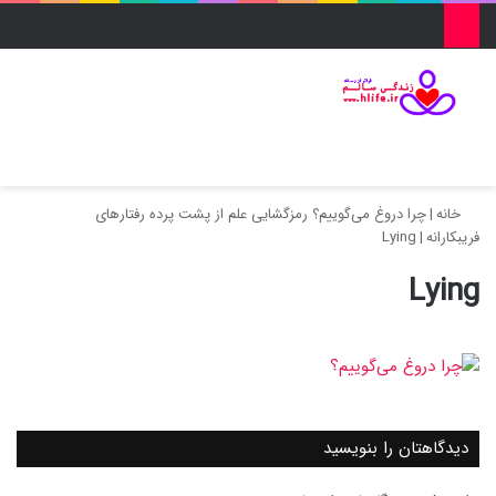
منو
ورود
تغییر پو
جس
خانه
|
چرا دروغ می‌گوییم؟ رمزگشایی علم از پشت پرده رفتارهای
فریبکارانه
|
Lying
Lying
دیدگاهتان را بنویسید