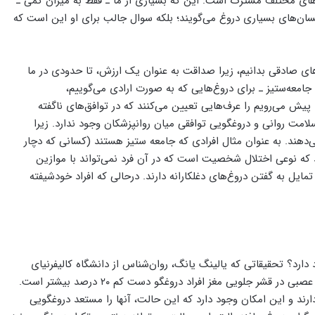
‌های مختلف مشترک است: این که بسیاری از ما ـ فقط به میزان کمی‌ ـ
ان‌های بسیاری دروغ می‌گویند؛ بلکه سوال جالب برای او این است که
های صادقی بدانیم، زیرا صداقت به عنوان یک ارزش، تا حدودی در ما
امعه‌ستیز ـ برای دروغ‌هایی که به صورت ارادی می‌گوییم،
 پیش می‌رویم را عرف‌هایی تعیین می‌کنند که در توافق‌های ناگفته
مت روانی و دروغگویی توافقی میان روانپزشکان وجود ندارد. زیرا
می‌دهند. به عنوان مثال افرادی که جامعه ستیز هستند (کسانی که دچار
ضداجتماعی یا Antisocial personality disorder هستند که نوعی اختلال شخصیت است که در آن فرد نمی‌تواند با موازین
ایل به گفتن دروغ‌های دغلکارانه دارند. درحالی که افراد خودشیفته
دارد؟ تحقیقاتی که یالینگ یانگ، روان‌شناس از دانشگاه کالیفرنیای
جنوبی و همکارانش در این زمینه انجام دادند، نشان می‌دهد حجم تارهای عصبی در قشر جلویی مغز افراد دروغگو دست کم ۲۰ درصد بیشتر است.
ند و این امکان وجود دارد که این حالت، آنها را مستعد دروغگویی