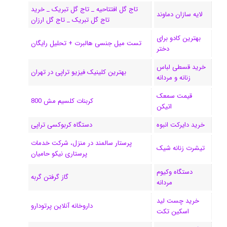
تاج گل افتتاحیه _ تاج گل تبریک _ خرید
ک
ا
ا
m
م
لایه سازان دماوند
تاج گل تبریک _ تاج گل ارزان
ی
گ
بهترین کادو برای
تست میل جنسی هالبرت + تحلیل رایگان
دختر
ن
ر
خرید قسطی لباس
ا
بهترین کلینیک فیزیو تراپی در تهران
زنانه و مردانه
م
قیمت سمعک
کربنات کلسیم مش 800
اتیکن
خرید دایرکت انبوه
دستگاه کربوکسی تراپی
پرستار سالمند در منزل، شرکت خدمات
تیشرت زنانه شیک
پرستاری نیکو حامیان
دستگاه وکیوم
گاز گرفتن گربه
مردانه
خرید چست لید
داروخانه آنلاین پرتودارو
اسکین تکت