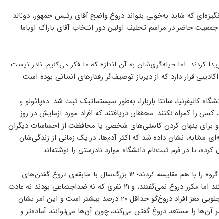
یزه‌ای که شاید به‌خوبی بتواند دروغ واضح آقای رئیس جمهور، دونالد
جمعیت حاضر در مراسم تحلیف اولین دور انتخاب آقای باراک اوباما
 کردند. اما حیله‌گری‌شان به آن اندازه که ما فکر می‌کنیم، نادر نیست.
اکاذیبی قرار دارد که از دیرباز توصیف‌گر رفتار‌های انسانی بوده است.
گاه کالیفرنیا، سانتا باربارا، به‌طور سیستماتیک ثبت شد. ده‌پائولو و
 هفته سعی کنند کسی را گمراه نکنند. محققان دریافتند که افراد مورد آزمایش در روز
دند و برای پنهان‌ کردن کاستی‌های شخصی یا محافظت از احساسات دیگران
‌ای مشابه، نشان داده شد که اکثر آدم‌ها، در یک زمانی از زندگی‌شان
ه‌، یا در فرم ثبت‌نام دانشگاه موارد نادرستی را نوشته‌اند.
در سال ۲۰۰۵ یالینگ یانگ، روان‌شناس، و همکارانش اسکن‌های مغزی سه گروه را با هم مقایسه کردند؛ ۱۲ بزرگ‌سال با سابقه‌ی دروغ ‌گفتن‌های
مکرر، ۱۶ نفر که در زمره‌ی افراد دچار اختلال شخصیت ضداجتماعی قرار داشتند اما مکرر دروغ نمی‌گفتند، و ۲۱ نفری که نه ضداجتماعی بودند نه عادت
به دروغ‌ گفتن داشتند. محققان دریافتند که حجم رشته‌های عصبی در قشر جلویی مغز افراد دروغ‌گو حداقل ۲۰ درصد بیشتر است و این امر نشان
‌ها را مستعد دروغ گفتن می‌کند، چون آن‌ها می‌توانند آماده‌تر و