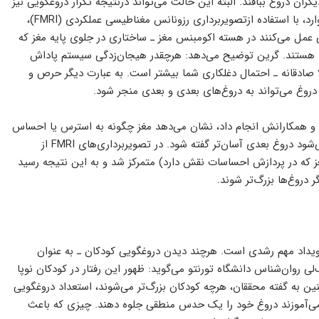
ران دروغ ببافند. البته این حالت می‌تواند درنتیجه تکرار دروغگویی نیز
اتفاق بیفتد. نوبیوهیتو آبه از دانشگاه کیوتو و جاشوا گرین از دانشگاه هاروارد، با استفاده ازتصویربرداری رزونانس مغناطیسی عملکردی (FMRI)،
تی عمل می‌کنند در هسته اکومبنس مغز ـ ساختاری در جلوی پایه مغز که
 هستند. گرین توضیح می‌دهد: هرچقدر هیجان‌زدگی سیستم پاداش
صادقانه ـ احتمال دغلکاری شما بیشتر است. به عبارت دیگر حرص و
دروغ می‌تواند به دروغ‌های بعدی و بعدی منجر شود.
ن و همکارانش انجام داد، نشان می‌دهد مغز چگونه به استرس یا احساس
ناراحتی که هنگام دروغ گفتن به وجود می‌آید عادت می‌کند و این باعث می‌شود دروغ بعدی آسان‌تر گفته شود. در تصویربرداری‌های FMRI از
غز که در پردازش احساسات نقش دارد) متمرکز شد و به این نتیجه رسید
دروغ‌ها بزرگ‌تر شوند.
رویداد مهم رشدی است. هرچند دیدن دروغگویی کودکان ـ به عنوان
لی روان‌شناس دانشگاه تورنتو می‌گوید: ظهور این رفتار در کودکان نوپا
 به گفته محققان، هرچه کودکان بزرگ‌تر می‌شوند، استعداد دروغگویی
می‌آموزند دروغ خود را یک حدس منطقی جلوه دهند. چیزی که باعث