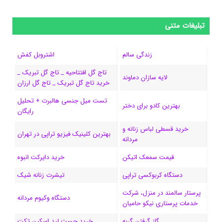
ی
ی
ی
ی
e
ل
و
س
ک
ن
ن
d
گ
ر
تبلیغات متنی
ب
س
ک
س
i
ر
ا
زندگی سالم
اشتروبل کفش
و
د
ت
u
ا
ک
تاج گل افتتاحیه _ تاج گل تبریک _
لایه سازان دماوند
خرید تاج گل تبریک _ تاج گل ارزان
ک
ا
ا
m
م
تست میل جنسی هالبرت + تحلیل
ی
گ
بهترین کادو برای دختر
رایگان
ن
ر
خرید قسطی لباس زنانه و
بهترین کلینیک فیزیو تراپی در تهران
مردانه
ا
قیمت سمعک اتیکن
خرید دایرکت انبوه
م
دستگاه کربوکسی تراپی
تیشرت زنانه شیک
پرستار سالمند در منزل، شرکت
دستگاه وکیوم مردانه
خدمات پرستاری نیکو حامیان
گاز گرفتن گربه
خرید چست لید اسکین تکت