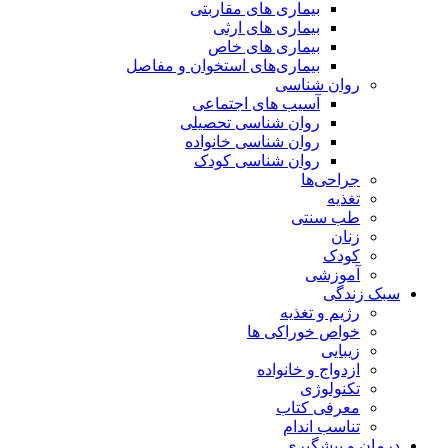
بیماری های مقاربتی
بیماری های ارثی
بیماری های خاص
بیماری‌های استخوان و مفاصل
روان شناسی
آسیب های اجتماعی
روان شناسی تحصیلی
روان شناسی خانواده
روان شناسی کودک
جراحی‌ها
تغذیه
طب سنتی
زنان
کودک
آموزشی
سبک زندگی
رژیم و تغذیه
خواص خوراکی ها
زیبایی
ازدواج و خانواده
تکنولوژی
معرفی کتاب
تناسب اندام
درمان و پیشگیری