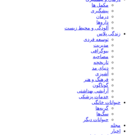
مکمل ها
پیشگیری
درمان
داروها
آلودگی و محیط زیست
زندگی پلاس
توسعه فردی
مدیریت
بیوگرافی
مصاحبه
تاریخچه
دنیای مد
آشپزی
فرهنگ و هنر
گوناگون
آرایشی بهداشتی
خدمات پزشکی
حیوانات خانگی
گربه‌ها
سگ‌ها
حیوانات دیگر
مجله
اخبار