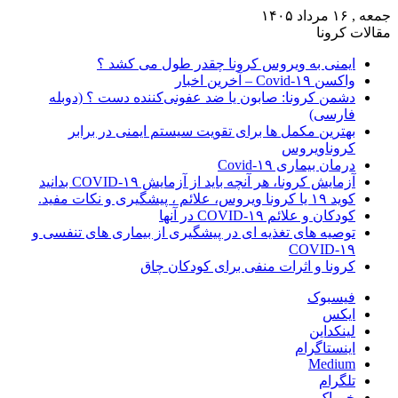
جمعه , ۱۶ مرداد ۱۴۰۵
مقالات کرونا
ایمنی به ویروس کرونا چقدر طول می کشد ؟
واکسن Covid-۱۹ – آخرین اخبار
دشمن کرونا: صابون یا ضد عفونی‌کننده دست ؟ (دوبله
فارسی)
بهترین مکمل ها برای تقویت سیستم ایمنی در برابر
کروناویروس
درمان بیماری Covid-۱۹
آزمایش کرونا، هر آنچه باید از آزمایش COVID-۱۹ بدانید
کوید ۱۹ یا کرونا ویروس، علائم ، پیشگیری و نکات مفید.
کودکان و علائم COVID-۱۹ در آنها
توصیه های تغذیه ای در پیشگیری از بیماری های تنفسی و
COVID-۱۹
کرونا و اثرات منفی برای کودکان چاق
فیسبوک
ایکس
لینکداین
اینستاگرام
Medium
تلگرام
خوراک