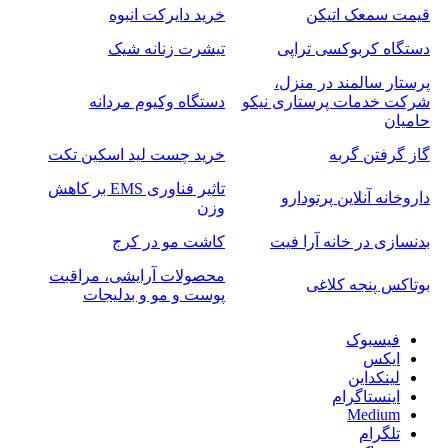
قیمت سمعک اتیکن
خرید دایرکت انبوه
دستگاه کربوکسی تراپی
تیشرت زنانه شیک
پرستار سالمند در منزل،
شرکت خدمات پرستاری نیکو
دستگاه وکیوم مردانه
حامیان
گاز گرفتن گربه
خرید چست لید اسکین تکت
تاثیر فناوری EMS بر کاهش
داروخانه آنلاین پرتودارو
وزن
بدنسازی در خانه آرا فیت
کاشت مو در کرج
محصولات آرایشی، مراقبت
بوتاکس پنجه کلاغی
پوست و مو و بدلیجات
فیسبوک
ایکس
لینکداین
اینستاگرام
Medium
تلگرام