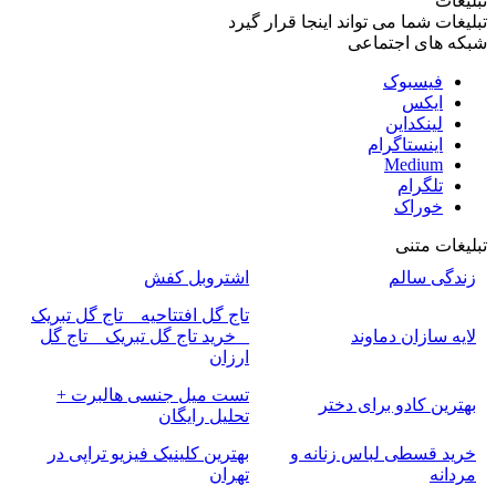
تبلیغات
تبلیغات شما می تواند اینجا قرار گیرد
شبکه های اجتماعی
فیسبوک
ایکس
لینکداین
اینستاگرام
Medium
تلگرام
خوراک
تبلیغات متنی
زندگی سالم
اشتروبل کفش
تاج گل افتتاحیه _ تاج گل تبریک
لایه سازان دماوند
_ خرید تاج گل تبریک _ تاج گل
ارزان
تست میل جنسی هالبرت +
بهترین کادو برای دختر
تحلیل رایگان
خرید قسطی لباس زنانه و
بهترین کلینیک فیزیو تراپی در
مردانه
تهران