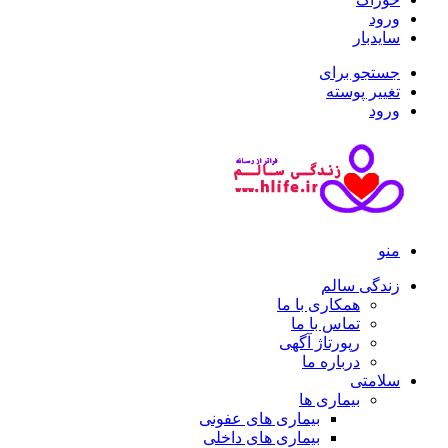
ورود
سایدبار
جستجو برای
تغییر پوسته
ورود
منو
زندگی سالم
همکاری با ما
تماس با ما
رپورتاژ آگهی
درباره ما
سلامتی
بیماری ها
بیماری های عفونی
بیماری های داخلی