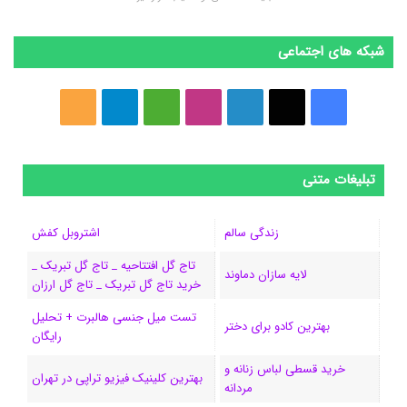
شبکه های اجتماعی
ف
ا
ل
ا
M
ت
خ
ی
ی
ی
ی
e
ل
و
س
ک
ن
ن
d
گ
ر
تبلیغات متنی
ب
س
ک
س
i
ر
ا
زندگی سالم
اشتروبل کفش
و
د
ت
u
ا
ک
تاج گل افتتاحیه _ تاج گل تبریک _
لایه سازان دماوند
خرید تاج گل تبریک _ تاج گل ارزان
ک
ا
ا
m
م
تست میل جنسی هالبرت + تحلیل
ی
گ
بهترین کادو برای دختر
رایگان
ن
ر
خرید قسطی لباس زنانه و
بهترین کلینیک فیزیو تراپی در تهران
مردانه
ا