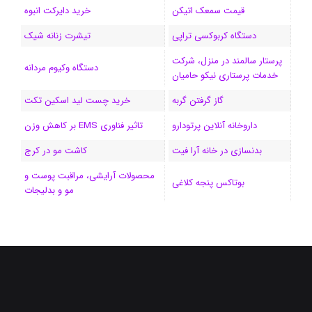
قیمت سمعک اتیکن
خرید دایرکت انبوه
م
دستگاه کربوکسی تراپی
تیشرت زنانه شیک
پرستار سالمند در منزل، شرکت
دستگاه وکیوم مردانه
خدمات پرستاری نیکو حامیان
گاز گرفتن گربه
خرید چست لید اسکین تکت
داروخانه آنلاین پرتودارو
تاثیر فناوری EMS بر کاهش وزن
بدنسازی در خانه آرا فیت
کاشت مو در کرج
محصولات آرایشی، مراقبت پوست و
بوتاکس پنجه کلاغی
مو و بدلیجات
فیسبوک
ایکس
لینکداین
اینستاگرام
Medium
تلگرام
خوراک