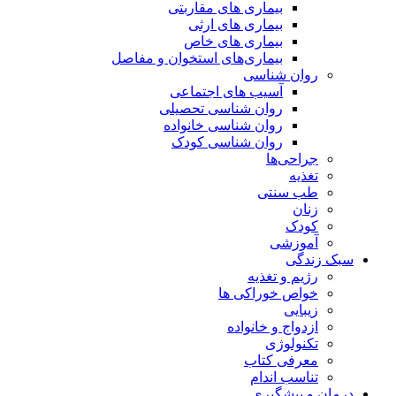
بیماری های مقاربتی
بیماری های ارثی
بیماری های خاص
بیماری‌های استخوان و مفاصل
روان شناسی
آسیب های اجتماعی
روان شناسی تحصیلی
روان شناسی خانواده
روان شناسی کودک
جراحی‌ها
تغذیه
طب سنتی
زنان
کودک
آموزشی
سبک زندگی
رژیم و تغذیه
خواص خوراکی ها
زیبایی
ازدواج و خانواده
تکنولوژی
معرفی کتاب
تناسب اندام
درمان و پیشگیری