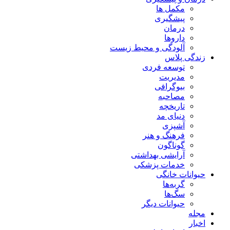
مکمل ها
پیشگیری
درمان
داروها
آلودگی و محیط زیست
زندگی پلاس
توسعه فردی
مدیریت
بیوگرافی
مصاحبه
تاریخچه
دنیای مد
آشپزی
فرهنگ و هنر
گوناگون
آرایشی بهداشتی
خدمات پزشکی
حیوانات خانگی
گربه‌ها
سگ‌ها
حیوانات دیگر
مجله
اخبار