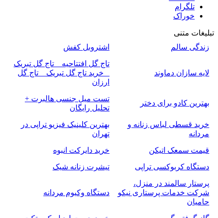
تلگرام
خوراک
تبلیغات متنی
زندگی سالم
اشتروبل کفش
تاج گل افتتاحیه _ تاج گل تبریک
لایه سازان دماوند
_ خرید تاج گل تبریک _ تاج گل
ارزان
تست میل جنسی هالبرت +
بهترین کادو برای دختر
تحلیل رایگان
خرید قسطی لباس زنانه و
بهترین کلینیک فیزیو تراپی در
مردانه
تهران
قیمت سمعک اتیکن
خرید دایرکت انبوه
دستگاه کربوکسی تراپی
تیشرت زنانه شیک
پرستار سالمند در منزل،
شرکت خدمات پرستاری نیکو
دستگاه وکیوم مردانه
حامیان