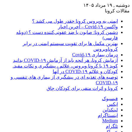
دوشنبه , ۱۹ مرداد ۱۴۰۵
مقالات کرونا
ایمنی به ویروس کرونا چقدر طول می کشد ؟
واکسن Covid-۱۹ – آخرین اخبار
دشمن کرونا: صابون یا ضد عفونی‌کننده دست ؟ (دوبله
فارسی)
بهترین مکمل ها برای تقویت سیستم ایمنی در برابر
کروناویروس
درمان بیماری Covid-۱۹
آزمایش کرونا، هر آنچه باید از آزمایش COVID-۱۹ بدانید
کوید ۱۹ یا کرونا ویروس، علائم ، پیشگیری و نکات مفید.
کودکان و علائم COVID-۱۹ در آنها
توصیه های تغذیه ای در پیشگیری از بیماری های تنفسی و
COVID-۱۹
کرونا و اثرات منفی برای کودکان چاق
فیسبوک
ایکس
لینکداین
اینستاگرام
Medium
تلگرام
خوراک