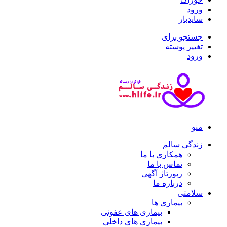
ورود
سایدبار
جستجو برای
تغییر پوسته
ورود
منو
زندگی سالم
همکاری با ما
تماس با ما
رپورتاژ آگهی
درباره ما
سلامتی
بیماری ها
بیماری های عفونی
بیماری های داخلی