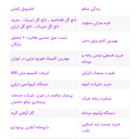
ب
س
ک
س
i
ر
ا
زندگی سالم
اشتروبل کفش
و
د
ت
u
ا
ک
تاج گل افتتاحیه _ تاج گل تبریک _ خرید
لایه سازان دماوند
تاج گل تبریک _ تاج گل ارزان
ک
ا
ا
m
م
تست میل جنسی هالبرت + تحلیل
ی
گ
بهترین کادو برای دختر
رایگان
ن
ر
خرید قسطی لباس زنانه و
بهترین کلینیک فیزیو تراپی در تهران
مردانه
ا
قیمت سمعک اتیکن
کربنات کلسیم مش 800
م
خرید دایرکت انبوه
دستگاه کربوکسی تراپی
پرستار سالمند در منزل، شرکت خدمات
تیشرت زنانه شیک
پرستاری نیکو حامیان
دستگاه وکیوم مردانه
گاز گرفتن گربه
خرید چست لید اسکین
داروخانه آنلاین پرتودارو
تکت