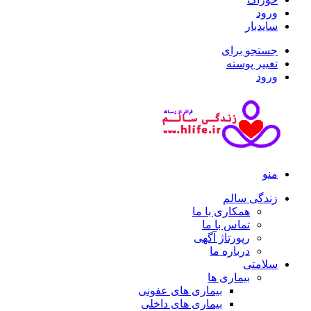
ورود
سایدبار
جستجو برای
تغییر پوسته
ورود
منو
زندگی سالم
همکاری با ما
تماس با ما
رپورتاژ آگهی
درباره ما
سلامتی
بیماری ها
بیماری های عفونی
بیماری های داخلی