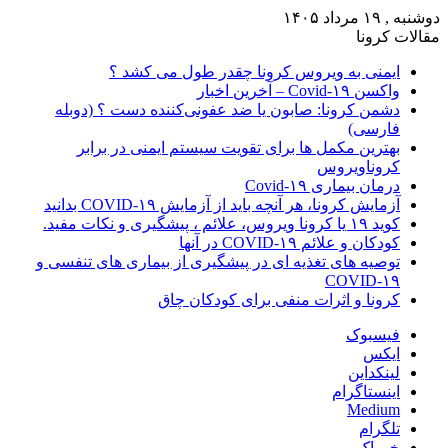
دوشنبه , ۱۹ مرداد ۱۴۰۵
مقالات کرونا
ایمنی به ویروس کرونا چقدر طول می کشد ؟
واکسن Covid-۱۹ – آخرین اخبار
دشمن کرونا: صابون یا ضد عفونی‌کننده دست ؟ (دوبله
فارسی)
بهترین مکمل ها برای تقویت سیستم ایمنی در برابر
کروناویروس
درمان بیماری Covid-۱۹
آزمایش کرونا، هر آنچه باید از آزمایش COVID-۱۹ بدانید
کوید ۱۹ یا کرونا ویروس، علائم ، پیشگیری و نکات مفید.
کودکان و علائم COVID-۱۹ در آنها
توصیه های تغذیه ای در پیشگیری از بیماری های تنفسی و
COVID-۱۹
کرونا و اثرات منفی برای کودکان چاق
فیسبوک
ایکس
لینکداین
اینستاگرام
Medium
تلگرام
خوراک