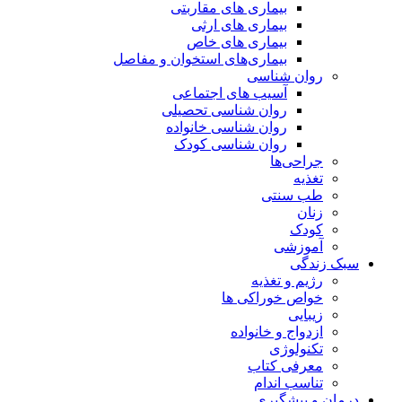
بیماری های مقاربتی
بیماری های ارثی
بیماری های خاص
بیماری‌های استخوان و مفاصل
روان شناسی
آسیب های اجتماعی
روان شناسی تحصیلی
روان شناسی خانواده
روان شناسی کودک
جراحی‌ها
تغذیه
طب سنتی
زنان
کودک
آموزشی
سبک زندگی
رژیم و تغذیه
خواص خوراکی ها
زیبایی
ازدواج و خانواده
تکنولوژی
معرفی کتاب
تناسب اندام
درمان و پیشگیری