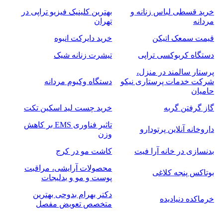
خرید قسطی لباس زنانه و
بهترین کلینیک فیزیو تراپی در
مردانه
تهران
قیمت سمعک اتیکن
خرید دایرکت انبوه
دستگاه کربوکسی تراپی
تیشرت زنانه شیک
پرستار سالمند در منزل،
شرکت خدمات پرستاری نیکو
دستگاه وکیوم مردانه
حامیان
گاز گرفتن گربه
خرید چست لید اسکین تکت
تاثیر فناوری EMS بر کاهش
داروخانه آنلاین پرتودارو
وزن
بدنسازی در خانه آرا فیت
کاشت مو در کرج
محصولات آرایشی، مراقبت
بوتاکس پنجه کلاغی
پوست و مو و بدلیجات
دکتر بهرام بدوحی بهترین
خرماکده دنیادیده
متخصص تعویض مفصل