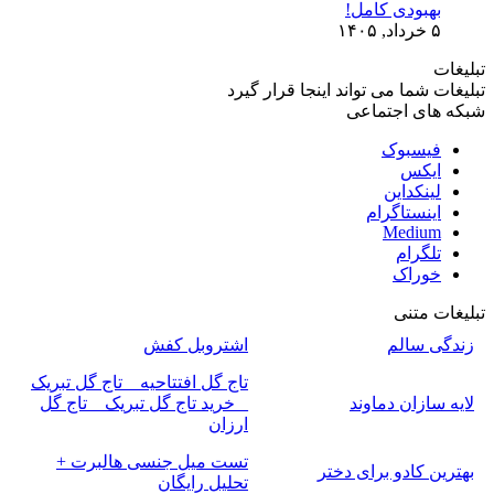
بهبودی کامل!
۵ خرداد, ۱۴۰۵
تبلیغات
تبلیغات شما می تواند اینجا قرار گیرد
شبکه های اجتماعی
فیسبوک
ایکس
لینکداین
اینستاگرام
Medium
تلگرام
خوراک
تبلیغات متنی
زندگی سالم
اشتروبل کفش
تاج گل افتتاحیه _ تاج گل تبریک
لایه سازان دماوند
_ خرید تاج گل تبریک _ تاج گل
ارزان
تست میل جنسی هالبرت +
بهترین کادو برای دختر
تحلیل رایگان