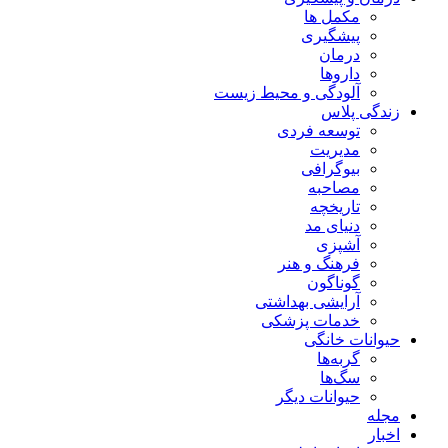
مکمل ها
پیشگیری
درمان
داروها
آلودگی و محیط زیست
زندگی پلاس
توسعه فردی
مدیریت
بیوگرافی
مصاحبه
تاریخچه
دنیای مد
آشپزی
فرهنگ و هنر
گوناگون
آرایشی بهداشتی
خدمات پزشکی
حیوانات خانگی
گربه‌ها
سگ‌ها
حیوانات دیگر
مجله
اخبار