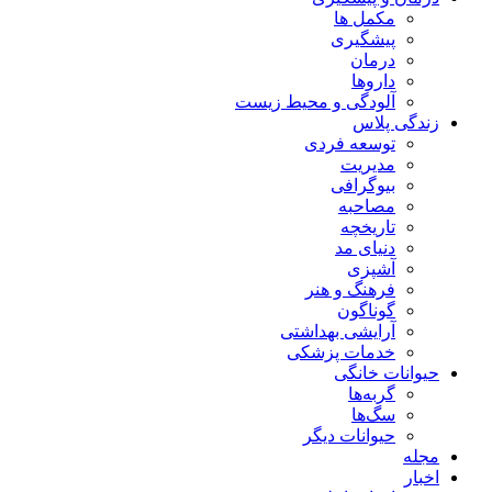
مکمل ها
پیشگیری
درمان
داروها
آلودگی و محیط زیست
زندگی پلاس
توسعه فردی
مدیریت
بیوگرافی
مصاحبه
تاریخچه
دنیای مد
آشپزی
فرهنگ و هنر
گوناگون
آرایشی بهداشتی
خدمات پزشکی
حیوانات خانگی
گربه‌ها
سگ‌ها
حیوانات دیگر
مجله
اخبار