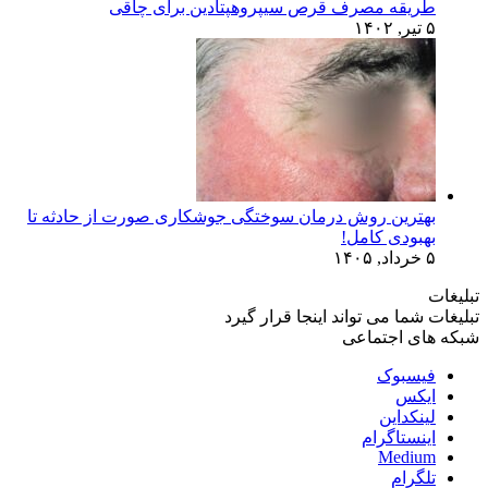
طریقه مصرف قرص سیپروهپتادین برای چاقی
۵ تیر, ۱۴۰۲
بهترین روش درمان سوختگی جوشکاری صورت از حادثه تا
بهبودی کامل!
۵ خرداد, ۱۴۰۵
تبلیغات
تبلیغات شما می تواند اینجا قرار گیرد
شبکه های اجتماعی
فیسبوک
ایکس
لینکداین
اینستاگرام
Medium
تلگرام