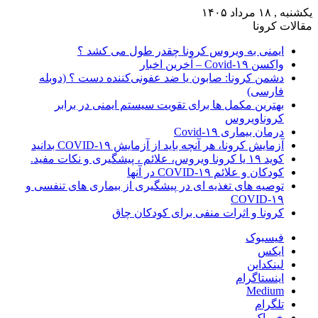
یکشنبه , ۱۸ مرداد ۱۴۰۵
مقالات کرونا
ایمنی به ویروس کرونا چقدر طول می کشد ؟
واکسن Covid-۱۹ – آخرین اخبار
دشمن کرونا: صابون یا ضد عفونی‌کننده دست ؟ (دوبله
فارسی)
بهترین مکمل ها برای تقویت سیستم ایمنی در برابر
کروناویروس
درمان بیماری Covid-۱۹
آزمایش کرونا، هر آنچه باید از آزمایش COVID-۱۹ بدانید
کوید ۱۹ یا کرونا ویروس، علائم ، پیشگیری و نکات مفید.
کودکان و علائم COVID-۱۹ در آنها
توصیه های تغذیه ای در پیشگیری از بیماری های تنفسی و
COVID-۱۹
کرونا و اثرات منفی برای کودکان چاق
فیسبوک
ایکس
لینکداین
اینستاگرام
Medium
تلگرام
خوراک