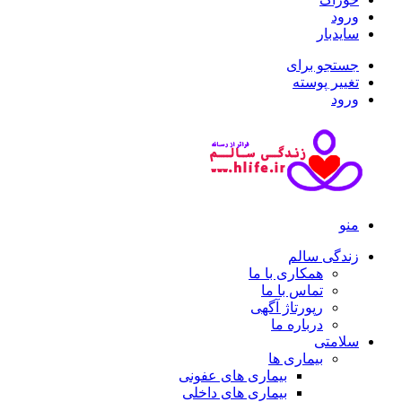
ورود
سایدبار
جستجو برای
تغییر پوسته
ورود
منو
زندگی سالم
همکاری با ما
تماس با ما
رپورتاژ آگهی
درباره ما
سلامتی
بیماری ها
بیماری های عفونی
بیماری های داخلی