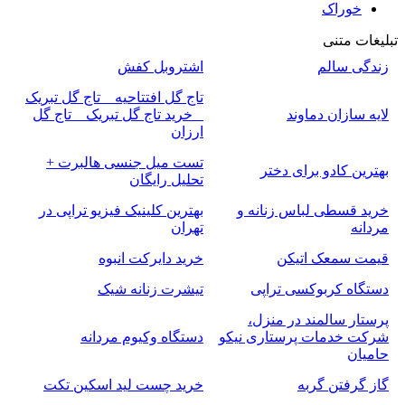
خوراک
تبلیغات متنی
زندگی سالم
اشتروبل کفش
تاج گل افتتاحیه _ تاج گل تبریک
لایه سازان دماوند
_ خرید تاج گل تبریک _ تاج گل
ارزان
تست میل جنسی هالبرت +
بهترین کادو برای دختر
تحلیل رایگان
خرید قسطی لباس زنانه و
بهترین کلینیک فیزیو تراپی در
مردانه
تهران
قیمت سمعک اتیکن
خرید دایرکت انبوه
دستگاه کربوکسی تراپی
تیشرت زنانه شیک
پرستار سالمند در منزل،
شرکت خدمات پرستاری نیکو
دستگاه وکیوم مردانه
حامیان
گاز گرفتن گربه
خرید چست لید اسکین تکت