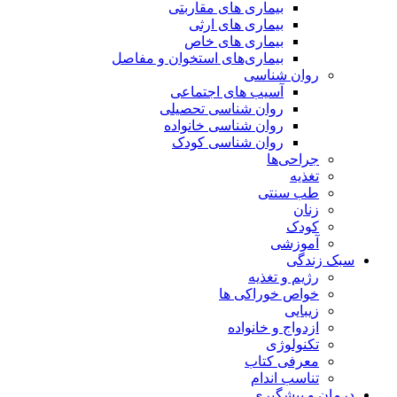
بیماری های مقاربتی
بیماری های ارثی
بیماری های خاص
بیماری‌های استخوان و مفاصل
روان شناسی
آسیب های اجتماعی
روان شناسی تحصیلی
روان شناسی خانواده
روان شناسی کودک
جراحی‌ها
تغذیه
طب سنتی
زنان
کودک
آموزشی
سبک زندگی
رژیم و تغذیه
خواص خوراکی ها
زیبایی
ازدواج و خانواده
تکنولوژی
معرفی کتاب
تناسب اندام
درمان و پیشگیری