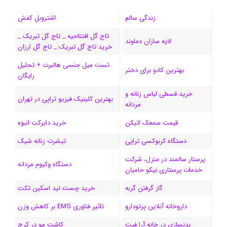
ب
س
ک
س
i
ر
ا
زندگی سالم
اشتروبل کفش
و
د
ت
u
ا
ک
تاج گل افتتاحیه _ تاج گل تبریک _
لایه سازان دماوند
خرید تاج گل تبریک _ تاج گل ارزان
ک
ا
ا
m
م
تست میل جنسی هالبرت + تحلیل
ی
گ
بهترین کادو برای دختر
رایگان
ن
ر
خرید قسطی لباس زنانه و
بهترین کلینیک فیزیو تراپی در تهران
مردانه
ا
قیمت سمعک اتیکن
خرید دایرکت انبوه
م
دستگاه کربوکسی تراپی
تیشرت زنانه شیک
پرستار سالمند در منزل، شرکت
دستگاه وکیوم مردانه
خدمات پرستاری نیکو حامیان
گاز گرفتن گربه
خرید چست لید اسکین تکت
داروخانه آنلاین پرتودارو
تاثیر فناوری EMS بر کاهش وزن
بدنسازی در خانه آرا فیت
کاشت مو در کرج