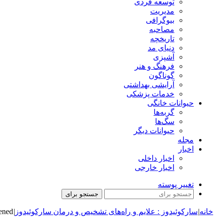
توسعه فردی
مدیریت
بیوگرافی
مصاحبه
تاریخچه
دنیای مد
آشپزی
فرهنگ و هنر
گوناگون
آرایشی بهداشتی
خدمات پزشکی
حیوانات خانگی
گربه‌ها
سگ‌ها
حیوانات دیگر
مجله
اخبار
اخبار داخلی
اخبار خارجی
تغییر پوسته
جستجو برای
خانه
|
سارکوئیدوز : علایم و راه‌های تشخیص و درمان سارکوئیدوز
|
ened