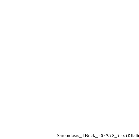
Sarcoidosis_TBuck_۰۵۰۹۱۶_۱۰x۱۵flatt