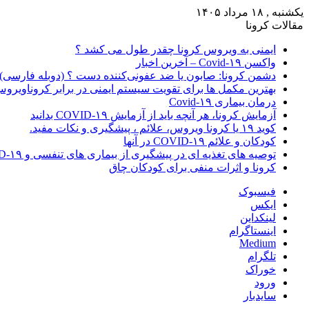
یکشنبه , ۱۸ مرداد ۱۴۰۵
مقالات کرونا
ایمنی به ویروس کرونا چقدر طول می کشد ؟
واکسن Covid-۱۹ – آخرین اخبار
دشمن کرونا: صابون یا ضد عفونی‌کننده دست ؟ (دوبله فارسی)
بهترین مکمل ها برای تقویت سیستم ایمنی در برابر کروناویرو
درمان بیماری Covid-۱۹
آزمایش کرونا، هر آنچه باید از آزمایش COVID-۱۹ بدانید
کوید ۱۹ یا کرونا ویروس، علائم ، پیشگیری و نکات مفید.
کودکان و علائم COVID-۱۹ در آنها
توصیه های تغذیه ای در پیشگیری از بیماری های تنفسی و COVID-۱۹
کرونا و اثرات منفی برای کودکان چاق
فیسبوک
ایکس
لینکداین
اینستاگرام
Medium
تلگرام
خوراک
ورود
سایدبار