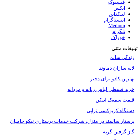
فیسبوک
ایکس
لینکداین
اینستاگرام
Medium
تلگرام
خوراک
تبلیغات متنی
زندگی سالم
لایه سازان دماوند
بهترین کادو برای دختر
خرید قسطی لباس زنانه و مردانه
قیمت سمعک اتیکن
دستگاه کربوکسی تراپی
پرستار سالمند در منزل، شرکت خدمات پرستاری نیکو حامیان
گاز گرفتن گربه