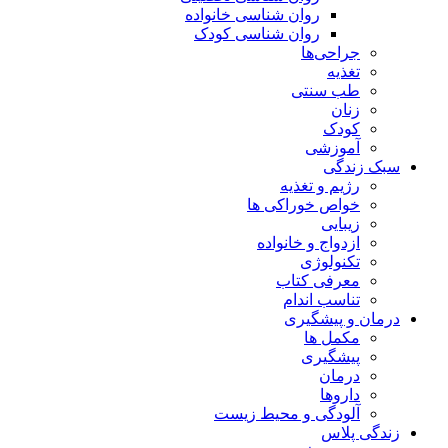
روان شناسی خانواده
روان شناسی کودک
جراحی‌ها
تغذیه
طب سنتی
زنان
کودک
آموزشی
سبک زندگی
رژیم و تغذیه
خواص خوراکی ها
زیبایی
ازدواج و خانواده
تکنولوژی
معرفی کتاب
تناسب اندام
درمان و پیشگیری
مکمل ها
پیشگیری
درمان
داروها
آلودگی و محیط زیست
زندگی پلاس