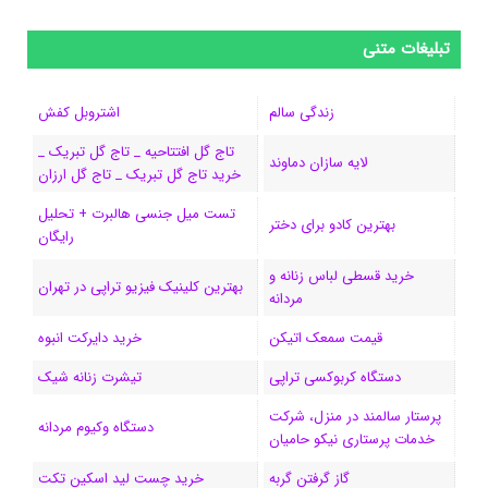
ی
ی
ی
ی
e
ل
و
س
ک
ن
ن
d
گ
ر
تبلیغات متنی
ب
س
ک
س
i
ر
ا
زندگی سالم
اشتروبل کفش
و
د
ت
u
ا
ک
تاج گل افتتاحیه _ تاج گل تبریک _
لایه سازان دماوند
خرید تاج گل تبریک _ تاج گل ارزان
ک
ا
ا
m
م
تست میل جنسی هالبرت + تحلیل
ی
گ
بهترین کادو برای دختر
رایگان
ن
ر
خرید قسطی لباس زنانه و
بهترین کلینیک فیزیو تراپی در تهران
مردانه
ا
قیمت سمعک اتیکن
خرید دایرکت انبوه
م
دستگاه کربوکسی تراپی
تیشرت زنانه شیک
پرستار سالمند در منزل، شرکت
دستگاه وکیوم مردانه
خدمات پرستاری نیکو حامیان
گاز گرفتن گربه
خرید چست لید اسکین تکت