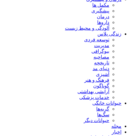
مکمل ها
پیشگیری
درمان
داروها
آلودگی و محیط زیست
زندگی پلاس
توسعه فردی
مدیریت
بیوگرافی
مصاحبه
تاریخچه
دنیای مد
آشپزی
فرهنگ و هنر
گوناگون
آرایشی بهداشتی
خدمات پزشکی
حیوانات خانگی
گربه‌ها
سگ‌ها
حیوانات دیگر
مجله
اخبار