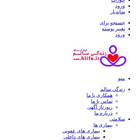
ورود
سایدبار
جستجو برای
تغییر پوسته
ورود
منو
زندگی سالم
همکاری با ما
تماس با ما
رپورتاژ آگهی
درباره ما
سلامتی
بیماری ها
بیماری های عفونی
بیماری های داخلی