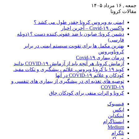
جمعه , ۱۶ مرداد ۱۴۰۵
مقالات کرونا
ایمنی به ویروس کرونا چقدر طول می کشد ؟
واکسن Covid-۱۹ – آخرین اخبار
دشمن کرونا: صابون یا ضد عفونی‌کننده دست ؟ (دوبله
فارسی)
بهترین مکمل ها برای تقویت سیستم ایمنی در برابر
کروناویروس
درمان بیماری Covid-۱۹
آزمایش کرونا، هر آنچه باید از آزمایش COVID-۱۹ بدانید
کوید ۱۹ یا کرونا ویروس، علائم ، پیشگیری و نکات مفید.
کودکان و علائم COVID-۱۹ در آنها
توصیه های تغذیه ای در پیشگیری از بیماری های تنفسی و
COVID-۱۹
کرونا و اثرات منفی برای کودکان چاق
فیسبوک
ایکس
لینکداین
اینستاگرام
Medium
تلگرام
خوراک