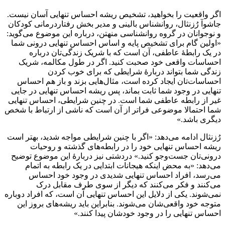
اگر واقعیت را بخواهید، تشخیص ریشه احساس تنهایی آسان نیست.
جاشوآ رُزنثال، روانشناس بالینی و مدیر بخش رفتاردرمانی کودکان
و نوجوانان در گروه روانشناسی منهتن، درباره این موضوع می‌گوید:
«اولین گام برای تشخیص پایه و اساس احساس تنهایی درونی شما
در یک رابطهٔ عاطفی، آن است که با شریک زندگی‌تان درباره
احساسات واقعی خود صحبت کنید. اگر در طول مکالمه، شریک
زندگی شما بتواند دربارهٔ شرایطی که برای خوب کردن
احساسات‌تان ایجاد کرده است، مثال‌هایی بزند و باز هم احساس
تنهایی در وجود شما ثابت بماند، پس ریشه احساس تنهایی در جایی
غیر از رابطه عاطفی شما است. در چنین شرایطی، احساس تنهایی
شما احتمالا موضوعی فراتر از آن است که ناشی از ارتباط با شخص
دیگری باشد.»
رُزنثال ادامه می‌دهد: «اگر با چنین شرایطی مواجه شدید، بهتر است
ریشه احساس تنهایی خود را در رابطه‌های گذشته و روحیات
درونی‌تان جست‌وجو کنید.» دردشتی نیز دربارهٔ این موضوع توضیح
می‌دهد: «به محض اینکه هیجانات ابتدایی در یک رابطه به اتمام
می‌رسد، افراد احساس تنهایی شدیدی در وجود خود احساس
می‌کنند و فکر می‌کنند که دیگر از سوی طرف مقابل درک
نمی‌شوند. یکی از دلایل این احساس تنهایی آن است،‌ که افراد دوباره
متوجه خود واقعی‌شان می‌شوند. بنابراین باید ریشه‌های بروز این
احساس تنهایی را در وجود خودشان پیدا کنند.»