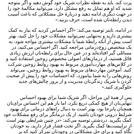
پرت کند. باید به نقطه نظرات شریک خود گوش دهید و اگر متوجه
شدید که او هم تمایل به رفع مشکل دارد، می‌توانید مکالمهٔ خود را
در جهت دیگری ادامه دهید و دربارهٔ حل مشکلاتی که باعث آسیب
دیدن رابطه‌تان شده است، حرف بزنید.»
در ادامه، تایتز توصیه می‌کند: «اگر احساس کردید که نیاز به کمک
بیشتری دارید و به‌تنهایی نمی‌توانید مشکلات خود را حل کنید، بهتر
است پیش از آنکه رابطهٔ شما با مشکلات بیشتری مواجه شود، به
یک متخصص زوج‌درمانی مراجعه کنید. اگر احساس می‌کنید، در
مسائلی گیر افتاده‌اید و در عین حال برای رابطه‌تان ارزش زیادی
قائل هستید، از درمان‌های اصولی مخصوص زوجین استفاده کنید و
در کلاس‌های مهارت‌آموزی مربوط به بهبود روابط زوجین شرکت
کنید. آموختن مهارت‌های مربوط به بهبود روابط زوجین، می‌تواند
روش‌هایی را به شما بیاموزد،‌ که احساسات خود را پیش از صحبت
کردن با شریک زندگی‌تان مدیریت و از بروز چالش‌های جدید
جلوگیری کنید.»
پس از همهٔ این مراحل، اگر شریک شما برای بهبود احساس
تنهایی‌تان از هیچ کمکی دریغ نکرد، اما باز هم این احساس برای‌تان
همچنان پابرجا بود، بهتر است به دنبال راه‌های درمانی برای بهبود
شرایط درونی خودتان باشید. از یک درمانگر برای رفع مشکلات خود
کمک بگیرید. دردشتی توصیه می‌کند: «در چنین شرایطی بهتر است
از تراپیست‌ها کمک بگیرید. اگر تحت فشار قرار دارید، به خودتان
نگاه کنید و برای حل مشکلاتی در وجودتان تمرکز کنید که بر