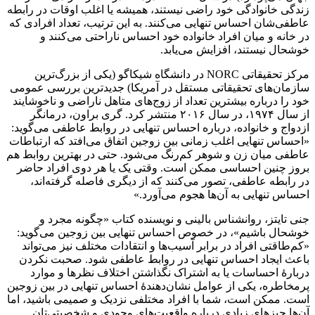
زندگی خانوادگی خود راضی نیستند، همیشه یا اغلب اوقات در رابطه
عاطفی‌شان احساس تنهایی می‌کنند. به این ترتیب، تعداد افرادی که
در خانه و میان افراد خانواده خود احساس ناراحتی می‌کنند و
خوشحال نیستند، افزایش می‌یابد.
مرکز تحقیقاتی NORC در دانشگاه شیکاگو (یکی از بزرگ‌ترین
سازمان‌های تحقیقاتی مستقل در آمریکا) جدیدترین بررسی عمومی
خود را درباره بیشترین تعداد از زوج‌های متاهل ناراضی و ناخوشایند
از سال ۱۹۷۴، در سال ۲۰۱۶ منتشر کرد. گری براون، درمانگر
ازدواج و خانواده، درباره احساس تنهایی در روابط عاطفی می‌گوید:
«احساس تنهایی اغلب زمانی بین زوجین اتفاق می‌افتد که ارتباطات
عاطفی میان زن و شوهر کم‌رنگ می‌شود. حتی در بهترین روابط هم
بروز چنین احساسی ممکن است. وقتی یک یا هر دوی افراد حاضر
در رابطه عاطفی، تصور می‌کنند که از دیگری فاصله گرفته‌اند،
احساس تنهایی به آن‌ها هجوم می‌آورد.»
جنی تایتز، روانشناس بالینی و نویسنده کتاب «چگونه مجرد و
خوشحال باشیم»، در خصوص احساس تنهایی بین زوجین می‌گوید:
«کم‌طاقتی افراد در برابر آسیب‌ها و انتقادات مختلف نیز می‌تواند
باعث ایجاد احساس تنهایی در روابط عاطفی شود. صحبت نکردن
دربارهٔ احساسات یا به اشتراک نگذاشتن اختلاف نظرها و موارد
پرمخاطره، یکی از عوامل نشان‌دهندهٔ احساس تنهایی در بین زوجین
است. ممکن است، شما با افراد مختلفی نزدیک و صمیمی باشید، اما
آن‌ها چیزهای زیادی درباره واقعیت‌های وجودی و شخصیتی‌تان