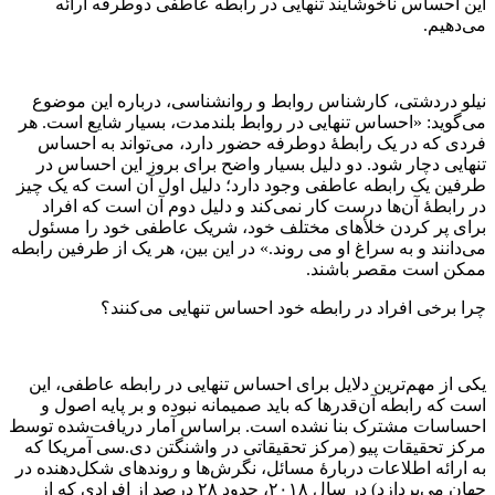
این احساس ناخوشایند تنهایی در رابطه عاطفی دوطرفه ارائه
می‌دهیم.
نیلو دردشتی، کارشناس روابط و روانشناسی، درباره این موضوع
می‌گوید:‌ «احساس تنهایی در روابط بلندمدت، بسیار شایع است. هر
فردی که در یک رابطهٔ دوطرفه حضور دارد، می‌تواند به احساس
تنهایی دچار شود. دو دلیل بسیار واضح برای بروز این احساس در
طرفین یک رابطه عاطفی وجود دارد؛ دلیل اول آن است که یک چیز
در رابطهٔ آن‌ها درست کار نمی‌کند و دلیل دوم آن است که افراد
برای پر کردن خلأهای مختلف خود، شریک عاطفی خود را مسئول
می‌دانند و به سراغ او می روند.» در این بین،‌ هر یک از طرفین رابطه
ممکن است مقصر باشند.
چرا برخی افراد در رابطه خود احساس تنهایی می‌کنند؟
یکی از مهم‌ترین دلایل برای احساس تنهایی در رابطه عاطفی، این
است که رابطه آن‌قدرها که باید صمیمانه نبوده و بر پایه اصول و
احساسات مشترک بنا نشده است. براساس آمار دریافت‌شده توسط
مرکز تحقیقات پیو (مرکز تحقیقاتی در واشنگتن دی.سی آمریکا که
به ارائه اطلاعات دربارهٔ مسائل، نگرش‌ها و روندهای شکل‌دهنده در
جهان می‌پردازد) در سال ۲۰۱۸، حدود ۲۸ درصد از افرادی که از