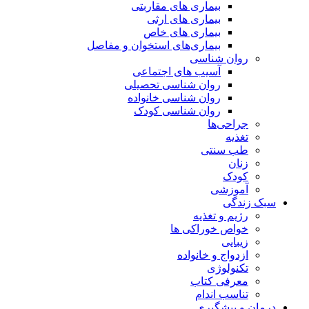
بیماری های مقاربتی
بیماری های ارثی
بیماری های خاص
بیماری‌های استخوان و مفاصل
روان شناسی
آسیب های اجتماعی
روان شناسی تحصیلی
روان شناسی خانواده
روان شناسی کودک
جراحی‌ها
تغذیه
طب سنتی
زنان
کودک
آموزشی
سبک زندگی
رژیم و تغذیه
خواص خوراکی ها
زیبایی
ازدواج و خانواده
تکنولوژی
معرفی کتاب
تناسب اندام
درمان و پیشگیری