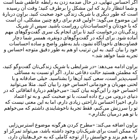
اگر احساس تنهایی، در حال صدمه زدن به رابطه عاطفی شما است
و شما انتظار دارید که این مشکل را برطرف کنید؛ وقت آن رسیده
است که طور دیگری با شریک زندگی خود صحبت کنید. براون دربارهٔ
این موضوع می‌گوید:‌ «اولین قدم برای رفع چنین مشکلی، آن است
که با خودتان و احساسات‌تان روراست باشید. سپس از شریک
زندگی‌تان درخواست کنید تا برای انجام یک سری گفت‌وگوهای مهم
آماده شود. برای آنکه در گفت‌وگوهای دونفره، همسر شما دچار
قضاوت‌های ناخودآگاه نشود،‌ باید به‌طور واضح و ساده احساسات
خود را بیان کنید. به این ترتیب او هم به طور دقیق متوجه احساس و
تجربه شما خواهد شد.»
براون ادامه می‌دهد: «در شرایطی با شریک زندگی‌تان گفت‌وگو کنید،
که مطمئن هستید حالت دفاعی ندارد. اگر او نسبت به مسائلی
آسیب‌پذیر است،‌ سعی کنید آن‌ها را بشناسید. خیلی صادقانه و با
لحنی مهربان و خودمانی احساس خود را بیان کنید. مثلا می‌توانید
احساس خود را این‌گونه بیان کنید: «می‌خواهم دربارهٔ اتفاقاتی که در
دنیای درونی من رخ داده است، با تو صحبت کنم. و به تو اعتماد
دارم. اخیرا احساس ناراحتی زیادی دارم، اما به این معنی نیست که
تو را سرزنش می‌کنم، فقط تجربهٔ ناخوشایندی داشتم که می‌خواهم
با تو هم درمیان بگذارم.»
براون اضافه می‌کند: «مطرح کردن هرگونه موضوع استرس‌زایی
که ممکن است برای شریک‌تان وجود داشته باشد، می‌تواند تمرکز او
را به هم بزند و حواسش را از توجه کاملی که به حرف‌هایتان دارد،