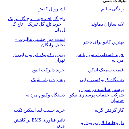
تبلیغات متنی
زندگی سالم
اشتروبل کفش
تاج گل افتتاحیه _ تاج گل تبریک
لایه سازان دماوند
_ خرید تاج گل تبریک _ تاج گل
ارزان
تست میل جنسی هالبرت +
بهترین کادو برای دختر
تحلیل رایگان
خرید قسطی لباس زنانه و
بهترین کلینیک فیزیو تراپی در
مردانه
تهران
قیمت سمعک اتیکن
خرید دایرکت انبوه
دستگاه کربوکسی تراپی
تیشرت زنانه شیک
پرستار سالمند در منزل،
شرکت خدمات پرستاری نیکو
دستگاه وکیوم مردانه
حامیان
گاز گرفتن گربه
خرید چست لید اسکین تکت
تاثیر فناوری EMS بر کاهش
داروخانه آنلاین پرتودارو
وزن