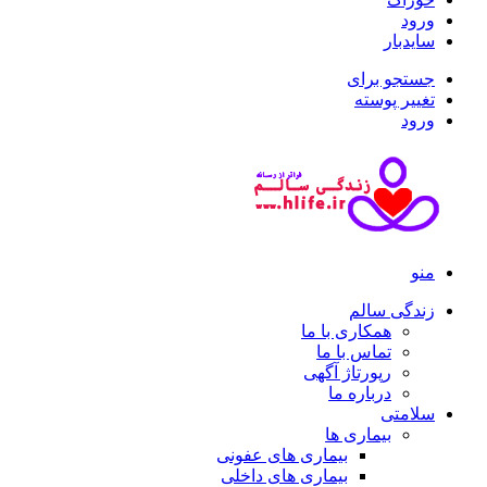
ورود
سایدبار
جستجو برای
تغییر پوسته
ورود
منو
زندگی سالم
همکاری با ما
تماس با ما
رپورتاژ آگهی
درباره ما
سلامتی
بیماری ها
بیماری های عفونی
بیماری های داخلی