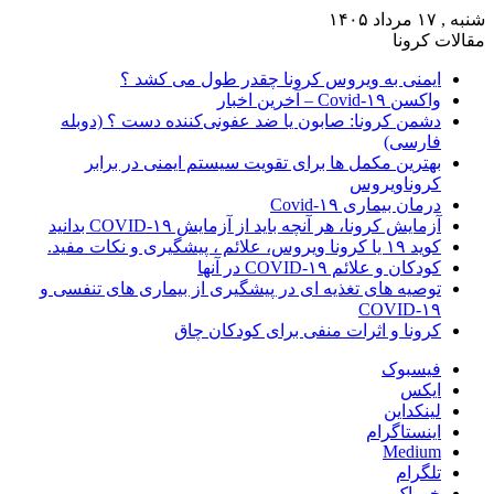
شنبه , ۱۷ مرداد ۱۴۰۵
مقالات کرونا
ایمنی به ویروس کرونا چقدر طول می کشد ؟
واکسن Covid-۱۹ – آخرین اخبار
دشمن کرونا: صابون یا ضد عفونی‌کننده دست ؟ (دوبله
فارسی)
بهترین مکمل ها برای تقویت سیستم ایمنی در برابر
کروناویروس
درمان بیماری Covid-۱۹
آزمایش کرونا، هر آنچه باید از آزمایش COVID-۱۹ بدانید
کوید ۱۹ یا کرونا ویروس، علائم ، پیشگیری و نکات مفید.
کودکان و علائم COVID-۱۹ در آنها
توصیه های تغذیه ای در پیشگیری از بیماری های تنفسی و
COVID-۱۹
کرونا و اثرات منفی برای کودکان چاق
فیسبوک
ایکس
لینکداین
اینستاگرام
Medium
تلگرام
خوراک