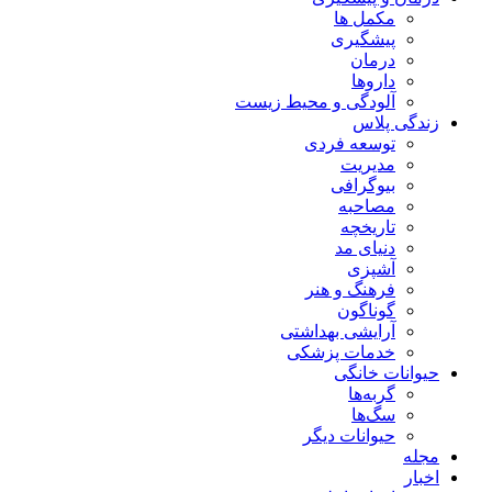
مکمل ها
پیشگیری
درمان
داروها
آلودگی و محیط زیست
زندگی پلاس
توسعه فردی
مدیریت
بیوگرافی
مصاحبه
تاریخچه
دنیای مد
آشپزی
فرهنگ و هنر
گوناگون
آرایشی بهداشتی
خدمات پزشکی
حیوانات خانگی
گربه‌ها
سگ‌ها
حیوانات دیگر
مجله
اخبار