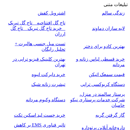
تبلیغات متنی
زندگی سالم
اشتروبل کفش
تاج گل افتتاحیه _ تاج گل تبریک
لایه سازان دماوند
_ خرید تاج گل تبریک _ تاج گل
ارزان
تست میل جنسی هالبرت +
بهترین کادو برای دختر
تحلیل رایگان
خرید قسطی لباس زنانه و
بهترین کلینیک فیزیو تراپی در
مردانه
تهران
قیمت سمعک اتیکن
خرید دایرکت انبوه
دستگاه کربوکسی تراپی
تیشرت زنانه شیک
پرستار سالمند در منزل،
شرکت خدمات پرستاری نیکو
دستگاه وکیوم مردانه
حامیان
گاز گرفتن گربه
خرید چست لید اسکین تکت
تاثیر فناوری EMS بر کاهش
داروخانه آنلاین پرتودارو