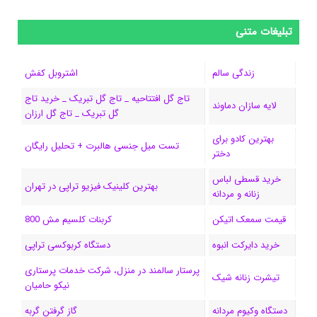
ی
ی
ی
ی
e
ل
و
س
ک
ن
ن
d
گ
ر
تبلیغات متنی
ب
س
ک
س
i
ر
ا
زندگی سالم
اشتروبل کفش
و
د
ت
u
ا
ک
تاج گل افتتاحیه _ تاج گل تبریک _ خرید تاج
لایه سازان دماوند
گل تبریک _ تاج گل ارزان
ک
ا
ا
m
م
بهترین کادو برای
ی
گ
تست میل جنسی هالبرت + تحلیل رایگان
دختر
ن
ر
خرید قسطی لباس
بهترین کلینیک فیزیو تراپی در تهران
زنانه و مردانه
ا
قیمت سمعک اتیکن
کربنات کلسیم مش 800
م
خرید دایرکت انبوه
دستگاه کربوکسی تراپی
پرستار سالمند در منزل، شرکت خدمات پرستاری
تیشرت زنانه شیک
نیکو حامیان
دستگاه وکیوم مردانه
گاز گرفتن گربه