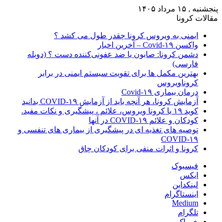
پنجشنبه , ۱۵ مرداد ۱۴۰۵
مقالات کرونا
ایمنی به ویروس کرونا چقدر طول می کشد ؟
واکسن Covid-۱۹ – آخرین اخبار
دشمن کرونا: صابون یا ضد عفونی‌کننده دست ؟ (دوبله
فارسی)
بهترین مکمل ها برای تقویت سیستم ایمنی در برابر
کروناویروس
درمان بیماری Covid-۱۹
آزمایش کرونا، هر آنچه باید از آزمایش COVID-۱۹ بدانید
کوید ۱۹ یا کرونا ویروس، علائم ، پیشگیری و نکات مفید.
کودکان و علائم COVID-۱۹ در آنها
توصیه های تغذیه ای در پیشگیری از بیماری های تنفسی و
COVID-۱۹
کرونا و اثرات منفی برای کودکان چاق
فیسبوک
ایکس
لینکداین
اینستاگرام
Medium
تلگرام
خوراک