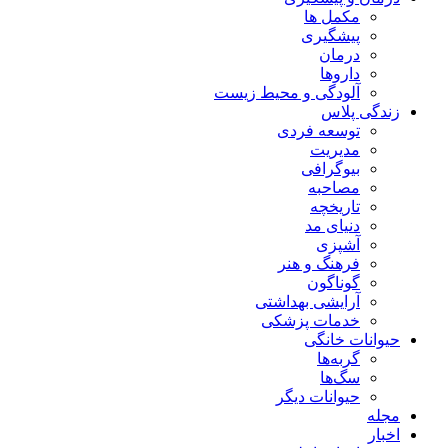
مکمل ها
پیشگیری
درمان
داروها
آلودگی و محیط زیست
زندگی پلاس
توسعه فردی
مدیریت
بیوگرافی
مصاحبه
تاریخچه
دنیای مد
آشپزی
فرهنگ و هنر
گوناگون
آرایشی بهداشتی
خدمات پزشکی
حیوانات خانگی
گربه‌ها
سگ‌ها
حیوانات دیگر
مجله
اخبار