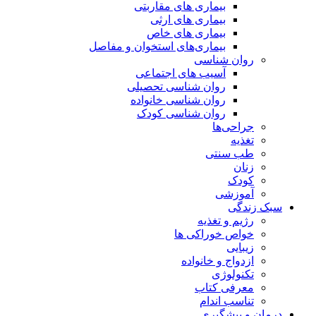
بیماری های مقاربتی
بیماری های ارثی
بیماری های خاص
بیماری‌های استخوان و مفاصل
روان شناسی
آسیب های اجتماعی
روان شناسی تحصیلی
روان شناسی خانواده
روان شناسی کودک
جراحی‌ها
تغذیه
طب سنتی
زنان
کودک
آموزشی
سبک زندگی
رژیم و تغذیه
خواص خوراکی ها
زیبایی
ازدواج و خانواده
تکنولوژی
معرفی کتاب
تناسب اندام
درمان و پیشگیری