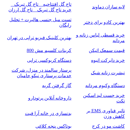
تاج گل افتتاحیه _ تاج گل تبریک _
لایه سازان دماوند
خرید تاج گل تبریک _ تاج گل ارزان
تست میل جنسی هالبرت + تحلیل
بهترین کادو برای دختر
رایگان
خرید قسطی لباس زنانه و
بهترین کلینیک فیزیو تراپی در تهران
مردانه
قیمت سمعک اتیکن
کربنات کلسیم مش 800
خرید دایرکت انبوه
دستگاه کربوکسی تراپی
پرستار سالمند در منزل، شرکت
تیشرت زنانه شیک
خدمات پرستاری نیکو حامیان
دستگاه وکیوم مردانه
گاز گرفتن گربه
خرید چست لید اسکین
داروخانه آنلاین پرتودارو
تکت
تاثیر فناوری EMS بر
بدنسازی در خانه آرا فیت
کاهش وزن
کاشت مو در کرج
بوتاکس پنجه کلاغی