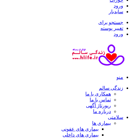
ورود
سایدبار
جستجو برای
تغییر پوسته
ورود
منو
زندگی سالم
همکاری با ما
تماس با ما
رپورتاژ آگهی
درباره ما
سلامتی
بیماری ها
بیماری های عفونی
بیماری های داخلی