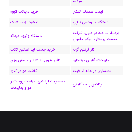
مردانه
ا
قیمت سمعک اتیکن
خرید دایرکت انبوه
م
دستگاه کربوکسی تراپی
تیشرت زنانه شیک
پرستار سالمند در منزل، شرکت
دستگاه وکیوم مردانه
خدمات پرستاری نیکو حامیان
گاز گرفتن گربه
خرید چست لید اسکین تکت
داروخانه آنلاین پرتودارو
تاثیر فناوری EMS بر کاهش وزن
بدنسازی در خانه آرا فیت
کاشت مو در کرج
محصولات آرایشی، مراقبت پوست و
بوتاکس پنجه کلاغی
مو و بدلیجات
فیسبوک
ایکس
لینکداین
اینستاگرام
Medium
تلگرام
خوراک