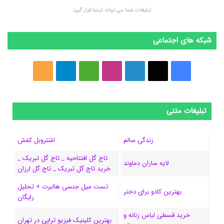
تبلیغات شما می تواند اینجا قرار گیرد
شبکه های اجتماعی
ف
ا
ل
ا
M
ت
خ
ی
ی
ی
ی
e
ل
و
س
ک
ن
ن
d
گ
ر
تبلیغات متنی
ب
س
ک
س
i
ر
ا
زندگی سالم
اشتروبل کفش
و
د
ت
u
ا
ک
تاج گل افتتاحیه _ تاج گل تبریک _
لایه سازان دماوند
خرید تاج گل تبریک _ تاج گل ارزان
ک
ا
ا
m
م
تست میل جنسی هالبرت + تحلیل
ی
گ
بهترین کادو برای دختر
رایگان
ن
ر
خرید قسطی لباس زنانه و
بهترین کلینیک فیزیو تراپی در تهران