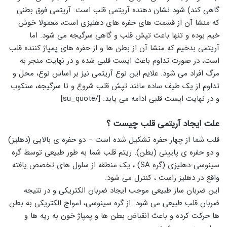
گاهی کند) شود نشان دهنده آریتمی قلب است. آریتمی فوق بطنی
که منشا آن از قسمت های حفره های دهلیزی است، معمولا خوش
خیم بوده و تنها باعث تپش قلب و گاهی سرگیجه می شود. اما
آریتمی بدخیم که منشا آن از بطن ها و از حفره های پمپاژ کننده قلب
است، در صورت تداوم باعث ایست قلبی شده و در نهایت منجر به
مرگ افراد می شود. علایم این نوع آریتمی نیز بر اساس نوع، محل و
تداوم از یک طیف ساده مانند تپش قلب شروع و تا سرگیجه، سنکوب
و در نهایت ایست قلبی ادامه می یابد. [/su_quote]
علت ایجاد آریتمی قلب چیست ؟
قلب شما از چهار حفره تشکیل شده است – دو حفره ی بالایی (دهلیز)
و دو حفره ی پایینی (بطن). ریتم قلب شما به طور طبیعی توسط گره
سینوسی-دهلیزی (گره SA) ، یک منطقه از سلول های تخصص یافته
واقع در دهلیز راست ، کنترل می شود.
این ضربان ساز طبیعی موجب ایجاد ضربان الکتریکی و در نتیجه
ضربان قلب طبیعی می شود. از گره سینوسی، امواج الکتریکی به بطن
ها حرکت کرده و باعث انقباض بطن ها و پمپاژ خون به ریه ها و