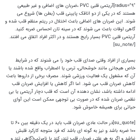
radius=”۹″]آریتمی قلبی PVC ،ضربان های اضافی و غیر طبیعی
هستند که در یکی از دو اتاقک پایینی قلب (بطن ها) شروع می
شوند. این ضربان های اضافی باعث اختلال در ریتم منظم قلب شده و
گاهی اوقات باعث می شوند که در سینه تان احساس ضربه کنید.
آریتمی قلبی PVC بسیار رایج هستند و در اکثر افراد اتفاق می افتند.
[/su_note]
بسیاری از افراد وقتی صدای قلب خود را می شنوند که در شرایط
خاص هیجانی مانند خوشحالی، ترس یا اضطراب واقع شده باشند یا
آن که مشغول یک فعالیت ورزشی شوند. مصرف برخی از داروها باعث
کاهش ضربان قلب می شود. اما اگر کاهش یا افزایش ضربان قلب
ادامه داشته باشد، نشان دهنده آن است که قلب دچار آریتمی یا بی
نظمی ضربان شده که در صورت بی توجهی ممکن است این آوای
حیاتی برای همیشه خاموش شود.
[su_quote]در حالت عادی ضربان قلب باید در یک دقیقه بین ۶۰ تا
۱۰۰ ضربه باشد و نیز به گونه ای باشد که فرد متوجه کارکرد قلبش
نباشد و اگر به هر علتی ضربان قلب تند، کند یا نامرتب(گاهی تند و