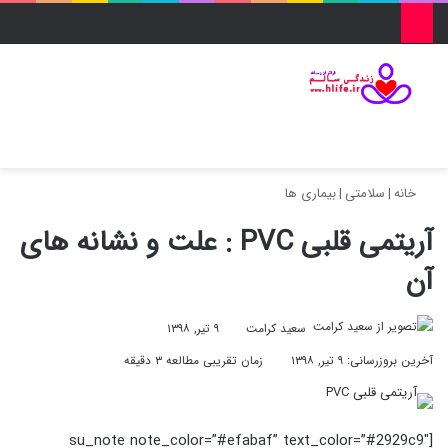
منو
ورود
تغییر پو
جس
خانه
|
سلامتی
|
بیماری ها
آریتمی قلبی PVC : علت و نشانه های
آن
سعید کرامت
۹ تیر, ۱۳۹۸
آخرین بروزرسانی: ۹ تیر, ۱۳۹۸
زمان تقریبی مطالعه ۳ دقیقه
[su_note note_color=”#efabaf” text_color=”#2929c9″