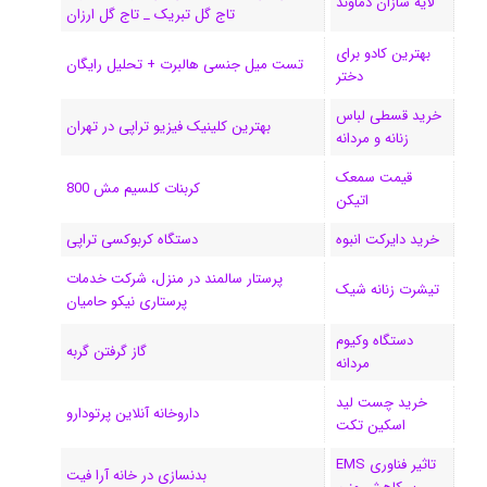
لایه سازان دماوند
تاج گل تبریک _ تاج گل ارزان
ی
گ
بهترین کادو برای
تست میل جنسی هالبرت + تحلیل رایگان
دختر
ن
ر
خرید قسطی لباس
ا
بهترین کلینیک فیزیو تراپی در تهران
زنانه و مردانه
م
قیمت سمعک
کربنات کلسیم مش 800
اتیکن
خرید دایرکت انبوه
دستگاه کربوکسی تراپی
پرستار سالمند در منزل، شرکت خدمات
تیشرت زنانه شیک
پرستاری نیکو حامیان
دستگاه وکیوم
گاز گرفتن گربه
مردانه
خرید چست لید
داروخانه آنلاین پرتودارو
اسکین تکت
تاثیر فناوری EMS
بدنسازی در خانه آرا فیت