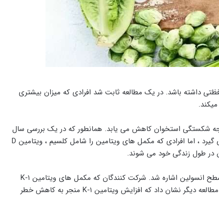
ی ممکن است فواید محافظتی داشته باشد. در یک مطالعه ثابت شد افرادی که میزان بیشتری
در نتیجه شکستگی استخوان کاهش می یابد. همانطور که در یک بررسی سال
۲۰۱۷ اشاره شد ، چگالی استخوان همیشه تحت تأثیر ویتامین K-۲ قرار نمی گیرد ، اما افرادی که مکمل های ویتامین را شامل کلسیم ، ویتامین D
در همان بررسی همچنین به اهمیت ویتامین K برای متعادل نگه داشتن سطح انسولین اشاره شد. شرکت کنندگان که مکمل های ویتامین K-۱
مصرف کردند ، در یک مطالعه مقاومت به انسولین را بهبود بخشیدند. یک مطالعه دیگر نشان داد که افزایش ویتامین K-۱ منجر به کاهش خطر