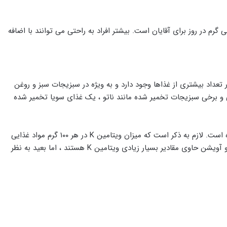
صیه شده ویتامین K حداقل ۹۰ میلی گرم در روز و حداقل ۱۲۰ میلی گرم در روز برای آقایان است. بیشتر افراد به راحتی می توانند با اضافه
وع ویتامین K وجود دارد: ویتامین K-۱ و ویتامین K-۲. ویتامین K-۱ در تعداد بیشتری از غذاها وجود دارد و به ویژه در سبزیجات سبز و روغن
یتامین K-۲ فقط در چند منبع حیوانی و برخی سبزیجات تخمیر شده مانند ناتو ، یک غذای سویا تخمیر شده
در زیر برخی از غذاهایی که حاوی مقادیر زیادی ویتامین K هستند ذکر شده است. لازم به ذکر است که میزان ویتامین K در هر ۱۰۰ گرم مواد غذایی
اندازه گیری می شود. اگرچه به نظر می رسد برخی از گیاهان مانند ریحان و آویشن حاوی مقادیر بسیار زیادی ویتامین K هستند ، اما بعید به نظر