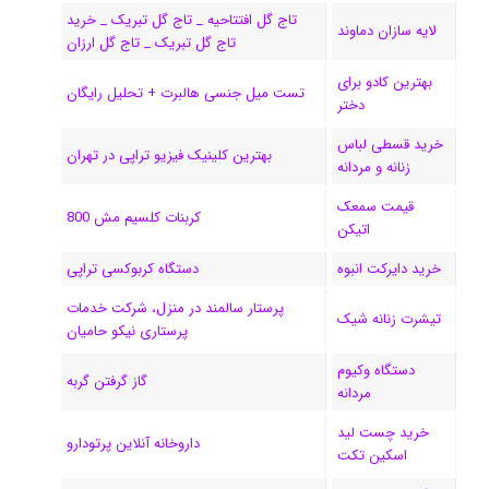
تاج گل افتتاحیه _ تاج گل تبریک _ خرید
ک
ا
ا
m
م
لایه سازان دماوند
تاج گل تبریک _ تاج گل ارزان
ی
گ
بهترین کادو برای
تست میل جنسی هالبرت + تحلیل رایگان
دختر
ن
ر
خرید قسطی لباس
ا
بهترین کلینیک فیزیو تراپی در تهران
زنانه و مردانه
م
قیمت سمعک
کربنات کلسیم مش 800
اتیکن
خرید دایرکت انبوه
دستگاه کربوکسی تراپی
پرستار سالمند در منزل، شرکت خدمات
تیشرت زنانه شیک
پرستاری نیکو حامیان
دستگاه وکیوم
گاز گرفتن گربه
مردانه
خرید چست لید
داروخانه آنلاین پرتودارو
اسکین تکت