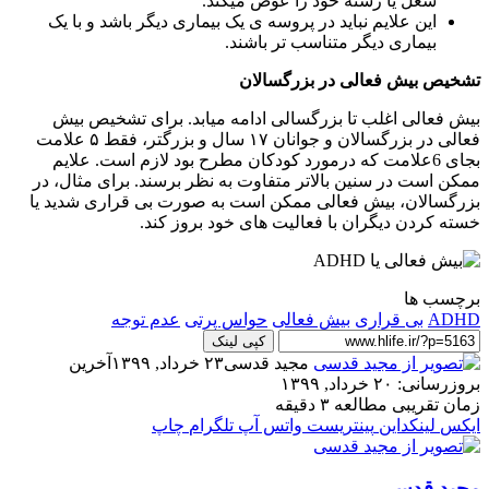
شغل یا رشته خود را عوض میکند.
این علایم نباید در پروسه ی یک بیماری دیگر باشد و با یک
بیماری دیگر متناسب تر باشند.
تشخیص
بیش فعالی در بزرگسالان
بیش فعالی اغلب تا بزرگسالی ادامه میابد. برای تشخیص بیش
فعالی در بزرگسالان و جوانان ۱۷ سال و بزرگتر، فقط ۵ علامت
بجای 6علامت که درمورد کودکان مطرح بود لازم است. علایم
ممکن است در سنین بالاتر متفاوت به نظر برسند. برای مثال، در
بزرگسالان، بیش فعالی ممکن است به صورت بی قراری شدید یا
خسته کردن دیگران با فعالیت های خود بروز کند.
برچسب ها
ADHD
بی قراری
بیش فعالی
حواس پرتی
عدم توجه
کپی لینک
مجید قدسی
۲۳ خرداد, ۱۳۹۹
آخرین
بروزرسانی: ۲۰ خرداد, ۱۳۹۹
زمان تقریبی مطالعه ۳ دقیقه
ایکس
لینکداین
پینتریست
واتس آپ
تلگرام
چاپ
مجید قدسی