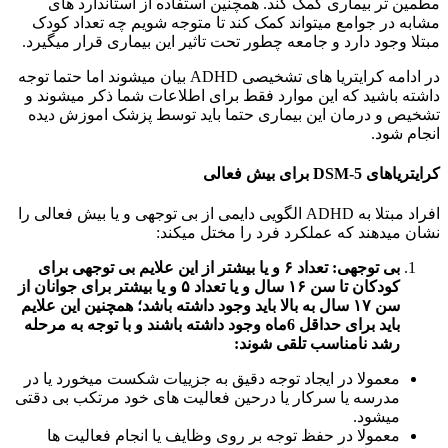
مطمین تر بیماری کمک کند. همچنین استفاده از استاندارد های
مشابه در جوامع میتواند کمک کند تا متوجه شویم چه تعداد کودک
مبتلا وجود دارد و جامعه چطور تحت تاثیر این بیماری قرار میگیرد.
در ادامه کرایتریا های تشخیصی ADHD بیان میشوند اما حتما توجه
داشته باشید که این موارد فقط برای اطلاعات شما ذکر میشوند و
تشخیص و درمان این بیماری حتما باید توسط پزشک اموزش دیده
انجام شود.
کرایتریاهای
DSM-5
برای
بیش فعالی
افراد مبتلا به ADHD الگویی دایمی از بی توجهی و یا بیش فعالی را
نشان میدهند که عملکرد فرد را مختل میکند:
بی توجهی:
تعداد ۶ و یا بیشتر از این علایم بی توجهی برای
کودکان تا سن ۱۶ سال و یا تعداد ۵ و یا بیشتر برای جوانان از
سن ۱۷ سال به بالا باید وجود داشته باشد؛ همچنین این علایم
باید برای حداقل 6ماه وجود داشته باشند و با توجه به مرحله
رشد نامناسب تلقی شوند:
معمولا در ایجاد توجه دقیق به جزییات شکست میخورد یا در
مدرسه یا سرکار یا درحین فعالیت های خود مرتکب بی دقتی
میشود.
معمولا در حفظ توجه بر روی وظایف یا انجام فعالیت ها