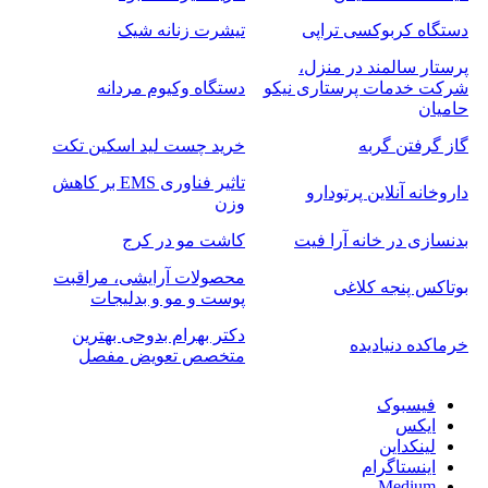
دستگاه کربوکسی تراپی
تیشرت زنانه شیک
پرستار سالمند در منزل،
شرکت خدمات پرستاری نیکو
دستگاه وکیوم مردانه
حامیان
گاز گرفتن گربه
خرید چست لید اسکین تکت
تاثیر فناوری EMS بر کاهش
داروخانه آنلاین پرتودارو
وزن
بدنسازی در خانه آرا فیت
کاشت مو در کرج
محصولات آرایشی، مراقبت
بوتاکس پنجه کلاغی
پوست و مو و بدلیجات
دکتر بهرام بدوحی بهترین
خرماکده دنیادیده
متخصص تعویض مفصل
فیسبوک
ایکس
لینکداین
اینستاگرام
Medium