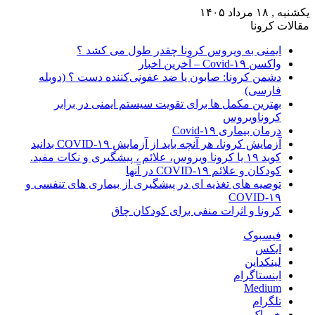
یکشنبه , ۱۸ مرداد ۱۴۰۵
مقالات کرونا
ایمنی به ویروس کرونا چقدر طول می کشد ؟
واکسن Covid-۱۹ – آخرین اخبار
دشمن کرونا: صابون یا ضد عفونی‌کننده دست ؟ (دوبله
فارسی)
بهترین مکمل ها برای تقویت سیستم ایمنی در برابر
کروناویروس
درمان بیماری Covid-۱۹
آزمایش کرونا، هر آنچه باید از آزمایش COVID-۱۹ بدانید
کوید ۱۹ یا کرونا ویروس، علائم ، پیشگیری و نکات مفید.
کودکان و علائم COVID-۱۹ در آنها
توصیه های تغذیه ای در پیشگیری از بیماری های تنفسی و
COVID-۱۹
کرونا و اثرات منفی برای کودکان چاق
فیسبوک
ایکس
لینکداین
اینستاگرام
Medium
تلگرام
خوراک