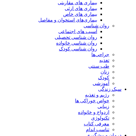
بیماری های مقاربتی
بیماری های ارثی
بیماری های خاص
بیماری‌های استخوان و مفاصل
روان شناسی
آسیب های اجتماعی
روان شناسی تحصیلی
روان شناسی خانواده
روان شناسی کودک
جراحی‌ها
تغذیه
طب سنتی
زنان
کودک
آموزشی
سبک زندگی
رژیم و تغذیه
خواص خوراکی ها
زیبایی
ازدواج و خانواده
تکنولوژی
معرفی کتاب
تناسب اندام
درمان و پیشگیری