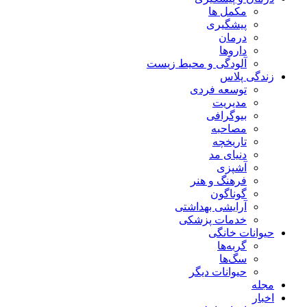
مکمل ها
پیشگیری
درمان
داروها
آلودگی و محیط زیست
زندگی پلاس
توسعه فردی
مدیریت
بیوگرافی
مصاحبه
تاریخچه
دنیای مد
آشپزی
فرهنگ و هنر
گوناگون
آرایشی بهداشتی
خدمات پزشکی
حیوانات خانگی
گربه‌ها
سگ‌ها
حیوانات دیگر
مجله
اخبار