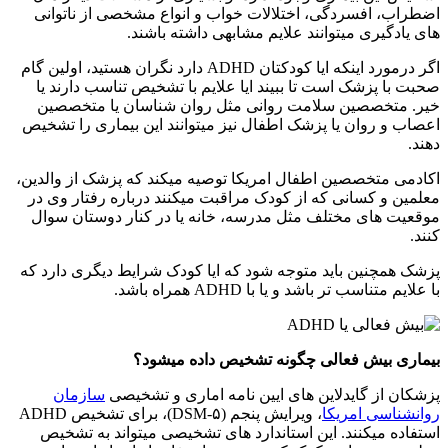
اضطراب، افسردگی، اختلالات خواب و انواع مشخصی از ناتوانی
های یادگیری میتوانند علایم مشابهی داشته باشند.
اگر درمورد اینکه ایا کودکتان ADHD دارد نگران هستید، اولین گام
صحبت با پزشک است تا ببیند ایا علایم با تشخیص تناسب دارند یا
خیر. متخصصین سلامت روانی مثل روان شناسان یا متخصصین
اعصاب و روان یا پزشک اطفال نیز میتوانند این بیماری را تشخیص
دهند.
اکادمی متخصصین اطفال امریکا توصیه میکند که پزشک از والدین،
معلمین و کسانی که از کودک مراقبت میکنند درباره رفتار وی در
موقعیت های مختلف مثل مدرسه، خانه یا در کنار دوستان سوال
کنند.
پزشک همچنین باید متوجه شود که ایا کودک شرایط دیگری دارد که
با علایم متناسب تر باشد و یا با ADHD همراه باشد.
بیماری بیش فعالی چگونه تشخیص داده میشود؟
پزشکان از گایدلاین های ایین نامه اماری و تشخیصی
سازمان
روانشناسی امریکا
، ویرایش پنجم (DSM-۵)، برای تشخیص ADHD
استفاده میکنند. این استاندارد های تشخیصی میتواند به تشخیص