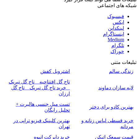
شبکه های اجتماعی
فیسبوک
ایکس
لینکداین
اینستاگرام
Medium
تلگرام
خوراک
تبلیغات متنی
زندگی سالم
اشتروبل کفش
تاج گل افتتاحیه _ تاج گل تبریک
لایه سازان دماوند
_ خرید تاج گل تبریک _ تاج گل
ارزان
تست میل جنسی هالبرت +
بهترین کادو برای دختر
تحلیل رایگان
خرید قسطی لباس زنانه و
بهترین کلینیک فیزیو تراپی در
مردانه
تهران
قیمت سمعک اتیکن
خرید دایرکت انبوه