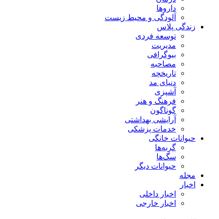
داروها
آلودگی و محیط زیست
زندگی پلاس
توسعه فردی
مدیریت
بیوگرافی
مصاحبه
تاریخچه
دنیای مد
آشپزی
فرهنگ و هنر
گوناگون
آرایشی بهداشتی
خدمات پزشکی
حیوانات خانگی
گربه‌ها
سگ‌ها
حیوانات دیگر
مجله
اخبار
اخبار داخلی
اخبار خارجی