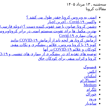
سه‌شنبه , ۱۳ مرداد ۱۴۰۵
مقالات کرونا
ایمنی به ویروس کرونا چقدر طول می کشد ؟
واکسن Covid-۱۹ – آخرین اخبار
دشمن کرونا: صابون یا ضد عفونی‌کننده دست ؟ (دوبله فارسی)
بهترین مکمل ها برای تقویت سیستم ایمنی در برابر کروناویرو
درمان بیماری Covid-۱۹
آزمایش کرونا، هر آنچه باید از آزمایش COVID-۱۹ بدانید
کوید ۱۹ یا کرونا ویروس، علائم ، پیشگیری و نکات مفید.
کودکان و علائم COVID-۱۹ در آنها
توصیه های تغذیه ای در پیشگیری از بیماری های تنفسی و COVID-۱۹
کرونا و اثرات منفی برای کودکان چاق
فیسبوک
ایکس
لینکداین
اینستاگرام
Medium
تلگرام
خوراک
ورود
سایدبار