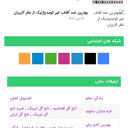
بهترین ضد آفتاب غیر کومدوژنیک از نظر کاربران
۲۸ دی, ۱۴۰۲
شبکه های اجتماعی
فیسبوک
ایکس
لینکداین
اینستاگرام
Medium
تلگرام
خوراک
تبلیغات متنی
زندگی سالم
اشتروبل کفش
تاج گل افتتاحیه _ تاج گل تبریک _ خرید تاج
لایه سازان دماوند
گل تبریک _ تاج گل ارزان
بهترین کادو برای
تست میل جنسی هالبرت + تحلیل رایگان