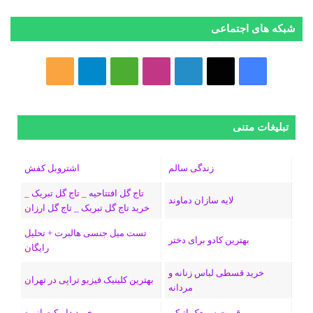
شبکه های اجتماعی
فیسبوک
ایکس
لینکداین
اینستاگرام
Medium
تلگرام
خوراک
تبلیغات متنی
زندگی سالم
اشتروبل کفش
تاج گل افتتاحیه _ تاج گل تبریک _
لایه سازان دماوند
خرید تاج گل تبریک _ تاج گل ارزان
تست میل جنسی هالبرت + تحلیل
بهترین کادو برای دختر
رایگان
خرید قسطی لباس زنانه و
بهترین کلینیک فیزیو تراپی در تهران
مردانه
قیمت سمعک اتیکن
خرید دایرکت انبوه