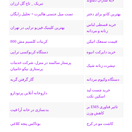
لایه سازان دماوند
تبریک _ تاج گل ارزان
بهترین کادو برای دختر
تست میل جنسی هالبرت + تحلیل رایگان
خرید قسطی لباس
بهترین کلینیک فیزیو تراپی در تهران
زنانه و مردانه
قیمت سمعک اتیکن
کربنات کلسیم مش 800
خرید دایرکت انبوه
دستگاه کربوکسی تراپی
پرستار سالمند در منزل، شرکت خدمات
تیشرت زنانه شیک
پرستاری نیکو حامیان
دستگاه وکیوم مردانه
گاز گرفتن گربه
خرید چست لید
داروخانه آنلاین پرتودارو
اسکین تکت
تاثیر فناوری EMS بر
بدنسازی در خانه آرا فیت
کاهش وزن
کاشت مو در کرج
بوتاکس پنجه کلاغی