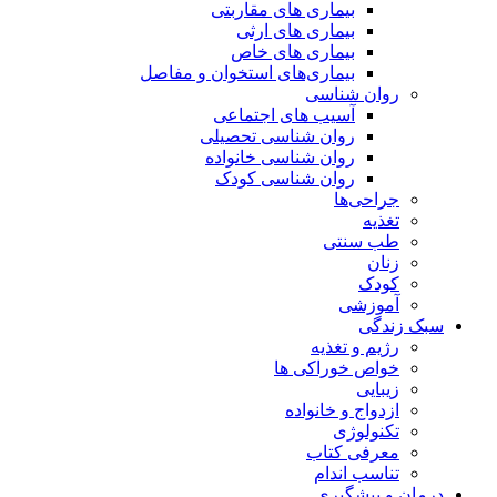
بیماری های مقاربتی
بیماری های ارثی
بیماری های خاص
بیماری‌های استخوان و مفاصل
روان شناسی
آسیب های اجتماعی
روان شناسی تحصیلی
روان شناسی خانواده
روان شناسی کودک
جراحی‌ها
تغذیه
طب سنتی
زنان
کودک
آموزشی
سبک زندگی
رژیم و تغذیه
خواص خوراکی ها
زیبایی
ازدواج و خانواده
تکنولوژی
معرفی کتاب
تناسب اندام
درمان و پیشگیری