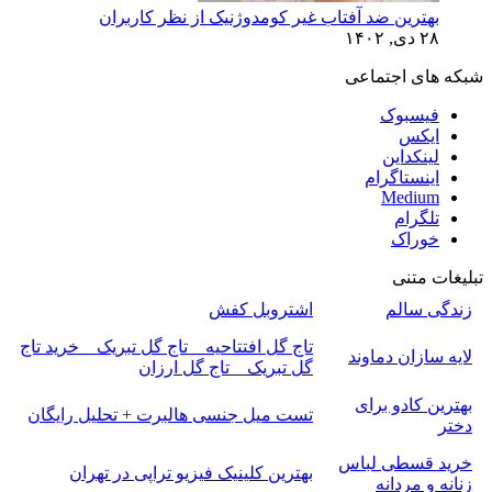
بهترین ضد آفتاب غیر کومدوژنیک از نظر کاربران
۲۸ دی, ۱۴۰۲
شبکه های اجتماعی
فیسبوک
ایکس
لینکداین
اینستاگرام
Medium
تلگرام
خوراک
تبلیغات متنی
زندگی سالم
اشتروبل کفش
تاج گل افتتاحیه _ تاج گل تبریک _ خرید تاج
لایه سازان دماوند
گل تبریک _ تاج گل ارزان
بهترین کادو برای
تست میل جنسی هالبرت + تحلیل رایگان
دختر
خرید قسطی لباس
بهترین کلینیک فیزیو تراپی در تهران
زنانه و مردانه