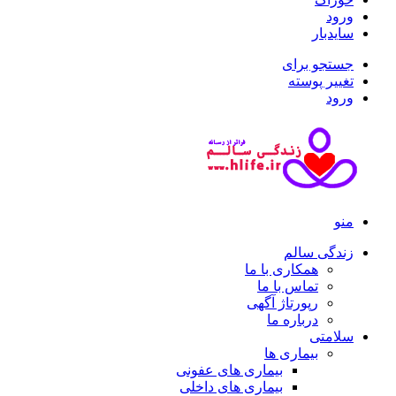
ورود
سایدبار
جستجو برای
تغییر پوسته
ورود
منو
زندگی سالم
همکاری با ما
تماس با ما
رپورتاژ آگهی
درباره ما
سلامتی
بیماری ها
بیماری های عفونی
بیماری های داخلی