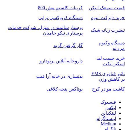
قیمت سمعک اتیکن
کربنات کلسیم مش 800
خرید دایرکت انبوه
دستگاه کربوکسی تراپی
پرستار سالمند در منزل، شرکت خدمات
تیشرت زنانه شیک
پرستاری نیکو حامیان
دستگاه وکیوم
گاز گرفتن گربه
مردانه
خرید چست لید
داروخانه آنلاین پرتودارو
اسکین تکت
تاثیر فناوری EMS
بدنسازی در خانه آرا فیت
بر کاهش وزن
کاشت مو در کرج
بوتاکس پنجه کلاغی
فیسبوک
ایکس
لینکداین
اینستاگرام
Medium
تلگرام