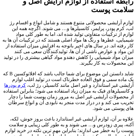
رابطه استفاده از لوازم آرایش اصل و
سلامت پوست
لوازم آرایشی محصولاتی متنوع هستند و شامل انواع و اقسام رژ
لب، کرم پودر، پرایمر، کانسیلرها و… می شوند. اگرچه همه این
لوازم از ترکیبات متفاوتی تولید شده اند، اما به طور کلی مواد
شیمیایی، عطرها و رنگ ها مواد اصلی هستند که در ترکیبات آن ها به
کار رفته اند. در سال های اخیر باتوجه به افزایش میزان استفاده از
این مواد و عوارض ناشی از آن ها، تولیدکنندگان سعی می کنند
میزان مواد شیمیایی را کاهش دهندو مواد گیاهی بیشتری را در تولید
این محصولات به کار بگیرند.
شاید دانستن این موضوع برای شما جالب باشد که افلاتوکسین B که
یک ماده سمی و فوق العاده خطرناک است در تولید اغلب لوازم
آرایشی غیر استاندارد و غیر اصل مانند کانسیلر، رژ لب،
کرم پودرها
و کانسیلرهای فیک به میزان زیاد استفاده می شود؛ بنابراین استفاده
از محصولات آرایشی غیر اصل به مرور زمان پوست شما را دچار
تخریب می کند و در دراز مدت منجر به نابودی آن و انواع سرطان
های پوستی می شود.
علاوه بر آن، لوازم آرایشی غیر استاندارد باعث بروز جوش، لکه،
آکنه، پیری زودرس و… می شوند و به طور کلی زیبایی و سلامت
پوست را به خطر می اندازند؛ بنابراین مهم ترین نکته در خرید لوازم