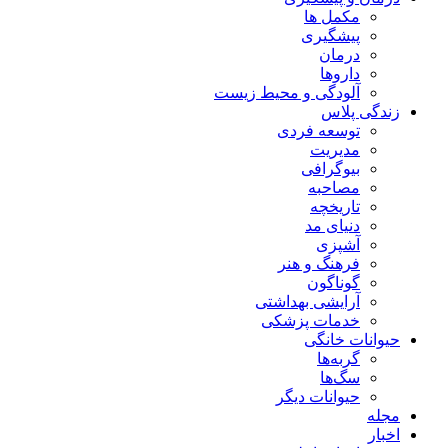
مکمل ها
پیشگیری
درمان
داروها
آلودگی و محیط زیست
زندگی پلاس
توسعه فردی
مدیریت
بیوگرافی
مصاحبه
تاریخچه
دنیای مد
آشپزی
فرهنگ و هنر
گوناگون
آرایشی بهداشتی
خدمات پزشکی
حیوانات خانگی
گربه‌ها
سگ‌ها
حیوانات دیگر
مجله
اخبار