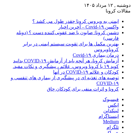
دوشنبه , ۱۲ مرداد ۱۴۰۵
مقالات کرونا
ایمنی به ویروس کرونا چقدر طول می کشد ؟
واکسن Covid-۱۹ – آخرین اخبار
دشمن کرونا: صابون یا ضد عفونی‌کننده دست ؟ (دوبله
فارسی)
بهترین مکمل ها برای تقویت سیستم ایمنی در برابر
کروناویروس
درمان بیماری Covid-۱۹
آزمایش کرونا، هر آنچه باید از آزمایش COVID-۱۹ بدانید
کوید ۱۹ یا کرونا ویروس، علائم ، پیشگیری و نکات مفید.
کودکان و علائم COVID-۱۹ در آنها
توصیه های تغذیه ای در پیشگیری از بیماری های تنفسی و
COVID-۱۹
کرونا و اثرات منفی برای کودکان چاق
فیسبوک
ایکس
لینکداین
اینستاگرام
Medium
تلگرام
خوراک