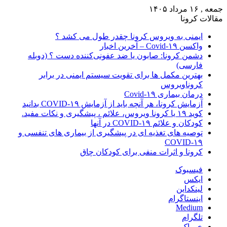
جمعه , ۱۶ مرداد ۱۴۰۵
مقالات کرونا
ایمنی به ویروس کرونا چقدر طول می کشد ؟
واکسن Covid-۱۹ – آخرین اخبار
دشمن کرونا: صابون یا ضد عفونی‌کننده دست ؟ (دوبله
فارسی)
بهترین مکمل ها برای تقویت سیستم ایمنی در برابر
کروناویروس
درمان بیماری Covid-۱۹
آزمایش کرونا، هر آنچه باید از آزمایش COVID-۱۹ بدانید
کوید ۱۹ یا کرونا ویروس، علائم ، پیشگیری و نکات مفید.
کودکان و علائم COVID-۱۹ در آنها
توصیه های تغذیه ای در پیشگیری از بیماری های تنفسی و
COVID-۱۹
کرونا و اثرات منفی برای کودکان چاق
فیسبوک
ایکس
لینکداین
اینستاگرام
Medium
تلگرام
خوراک