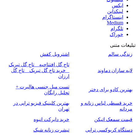
ایکس
لینکداین
اینستاگرام
Medium
تلگرام
خوراک
تبلیغات متنی
زندگی سالم
اشتروبل کفش
تاج گل افتتاحیه _ تاج گل تبریک
لایه سازان دماوند
_ خرید تاج گل تبریک _ تاج گل
ارزان
تست میل جنسی هالبرت +
بهترین کادو برای دختر
تحلیل رایگان
خرید قسطی لباس زنانه و
بهترین کلینیک فیزیو تراپی در
مردانه
تهران
قیمت سمعک اتیکن
خرید دایرکت انبوه
دستگاه کربوکسی تراپی
تیشرت زنانه شیک