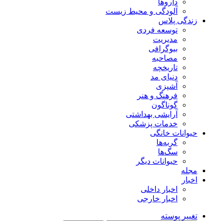
داروها
آلودگی و محیط زیست
زندگی پلاس
توسعه فردی
مدیریت
بیوگرافی
مصاحبه
تاریخچه
دنیای مد
آشپزی
فرهنگ و هنر
گوناگون
آرایشی بهداشتی
خدمات پزشکی
حیوانات خانگی
گربه‌ها
سگ‌ها
حیوانات دیگر
مجله
اخبار
اخبار داخلی
اخبار خارجی
تغییر پوسته