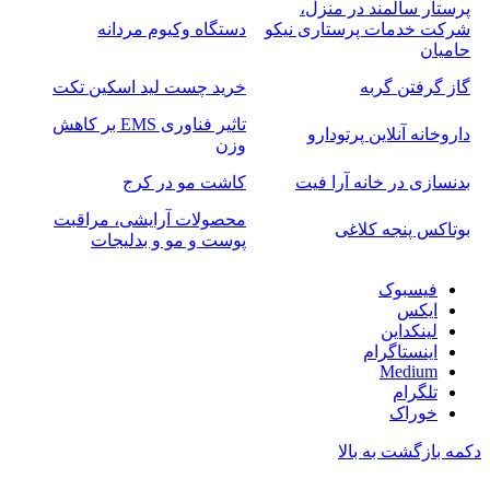
پرستار سالمند در منزل،
شرکت خدمات پرستاری نیکو
دستگاه وکیوم مردانه
حامیان
گاز گرفتن گربه
خرید چست لید اسکین تکت
تاثیر فناوری EMS بر کاهش
داروخانه آنلاین پرتودارو
وزن
بدنسازی در خانه آرا فیت
کاشت مو در کرج
محصولات آرایشی، مراقبت
بوتاکس پنجه کلاغی
پوست و مو و بدلیجات
فیسبوک
ایکس
لینکداین
اینستاگرام
Medium
تلگرام
خوراک
دکمه بازگشت به بالا