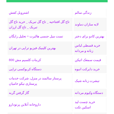
ب
س
ک
س
i
ر
ا
زندگی سالم
اشتروبل کفش
و
د
ت
u
ا
ک
تاج گل افتتاحیه _ تاج گل تبریک _ خرید تاج گل
لایه سازان دماوند
تبریک _ تاج گل ارزان
ک
ا
ا
m
م
بهترین کادو برای دختر
تست میل جنسی هالبرت + تحلیل رایگان
ی
گ
خرید قسطی لباس
ن
ر
بهترین کلینیک فیزیو تراپی در تهران
زنانه و مردانه
ا
قیمت سمعک اتیکن
کربنات کلسیم مش 800
م
خرید دایرکت انبوه
دستگاه کربوکسی تراپی
پرستار سالمند در منزل، شرکت خدمات
تیشرت زنانه شیک
پرستاری نیکو حامیان
دستگاه وکیوم مردانه
گاز گرفتن گربه
خرید چست لید
داروخانه آنلاین پرتودارو
اسکین تکت