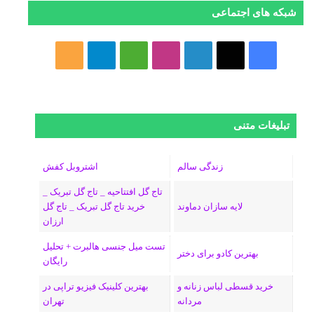
شبکه های اجتماعی
فیسبوک
ایکس
لینکداین
اینستاگرام
Medium
تلگرام
خوراک
تبلیغات متنی
زندگی سالم
اشتروبل کفش
تاج گل افتتاحیه _ تاج گل تبریک _
لایه سازان دماوند
خرید تاج گل تبریک _ تاج گل
ارزان
تست میل جنسی هالبرت + تحلیل
بهترین کادو برای دختر
رایگان
خرید قسطی لباس زنانه و
بهترین کلینیک فیزیو تراپی در
مردانه
تهران