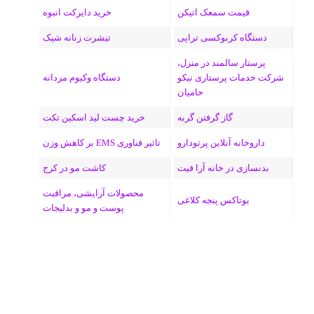
قیمت سمعک اتیکن
خرید دایرکت انبوه
دستگاه کربوکسی تراپی
تیشرت زنانه شیک
پرستار سالمند در منزل،
شرکت خدمات پرستاری نیکو
دستگاه وکیوم مردانه
حامیان
گاز گرفتن گربه
خرید چست لید اسکین تکت
داروخانه آنلاین پرتودارو
تاثیر فناوری EMS بر کاهش وزن
بدنسازی در خانه آرا فیت
کاشت مو در کرج
محصولات آرایشی، مراقبت
بوتاکس پنجه کلاغی
پوست و مو و بدلیجات