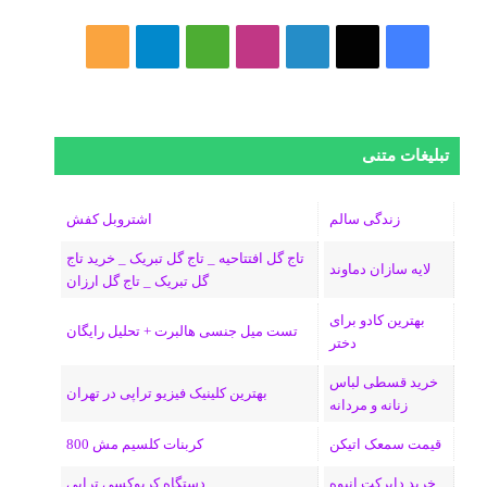
فیسبوک
ایکس
لینکداین
اینستاگرام
Medium
تلگرام
خوراک
تبلیغات متنی
زندگی سالم
اشتروبل کفش
تاج گل افتتاحیه _ تاج گل تبریک _ خرید تاج
لایه سازان دماوند
گل تبریک _ تاج گل ارزان
بهترین کادو برای
تست میل جنسی هالبرت + تحلیل رایگان
دختر
خرید قسطی لباس
بهترین کلینیک فیزیو تراپی در تهران
زنانه و مردانه
قیمت سمعک اتیکن
کربنات کلسیم مش 800
خرید دایرکت انبوه
دستگاه کربوکسی تراپی