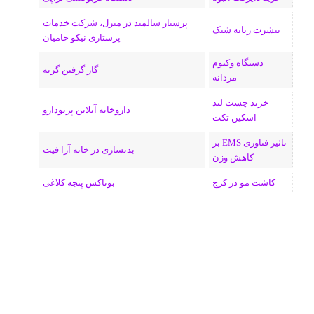
پرستار سالمند در منزل، شرکت خدمات
تیشرت زنانه شیک
پرستاری نیکو حامیان
دستگاه وکیوم
گاز گرفتن گربه
مردانه
خرید چست لید
داروخانه آنلاین پرتودارو
اسکین تکت
تاثیر فناوری EMS بر
بدنسازی در خانه آرا فیت
کاهش وزن
کاشت مو در کرج
بوتاکس پنجه کلاغی