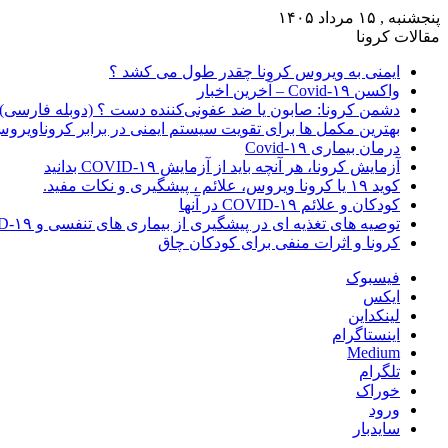
پنجشنبه , ۱۵ مرداد ۱۴۰۵
مقالات کرونا
ایمنی به ویروس کرونا چقدر طول می کشد ؟
واکسن Covid-۱۹ – آخرین اخبار
دشمن کرونا: صابون یا ضد عفونی‌کننده دست ؟ (دوبله فارسی)
بهترین مکمل ها برای تقویت سیستم ایمنی در برابر کروناویرو
درمان بیماری Covid-۱۹
آزمایش کرونا، هر آنچه باید از آزمایش COVID-۱۹ بدانید
کوید ۱۹ یا کرونا ویروس، علائم ، پیشگیری و نکات مفید.
کودکان و علائم COVID-۱۹ در آنها
توصیه های تغذیه ای در پیشگیری از بیماری های تنفسی و COVID-۱۹
کرونا و اثرات منفی برای کودکان چاق
فیسبوک
ایکس
لینکداین
اینستاگرام
Medium
تلگرام
خوراک
ورود
سایدبار