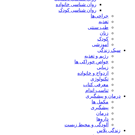
روان شناسی خانواده
روان شناسی کودک
جراحی‌ها
تغذیه
طب سنتی
زنان
کودک
آموزشی
سبک زندگی
رژیم و تغذیه
خواص خوراکی ها
زیبایی
ازدواج و خانواده
تکنولوژی
معرفی کتاب
تناسب اندام
درمان و پیشگیری
مکمل ها
پیشگیری
درمان
داروها
آلودگی و محیط زیست
زندگی پلاس