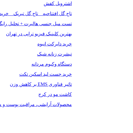
اشتروبل کفش
تاج گل افتتاحیه _ تاج گل تبریک _ خرید
تست میل جنسی هالبرت + تحلیل رایگ
بهترین کلینیک فیزیو تراپی در تهران
خرید دایرکت انبوه
تیشرت زنانه شیک
دستگاه وکیوم مردانه
خرید چست لید اسکین تکت
تاثیر فناوری EMS بر کاهش وزن
کاشت مو در کرج
محصولات آرایشی، مراقبت پوست و مو