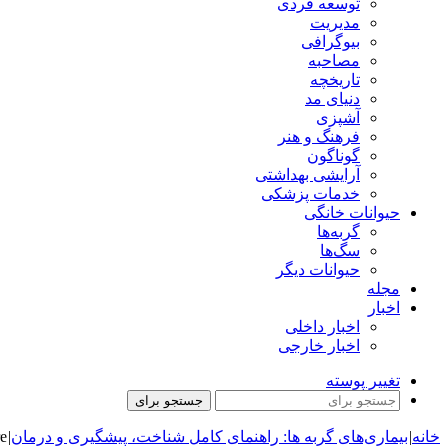
توسعه فردی
مدیریت
بیوگرافی
مصاحبه
تاریخچه
دنیای مد
آشپزی
فرهنگ و هنر
گوناگون
آرایشی بهداشتی
خدمات پزشکی
حیوانات خانگی
گربه‌ها
سگ‌ها
حیوانات دیگر
مجله
اخبار
اخبار داخلی
اخبار خارجی
تغییر پوسته
جستجو برای
خانه
|
بیماری‌های گربه‌ ها: راهنمای کامل شناخت، پیشگیری و درمان
|
re