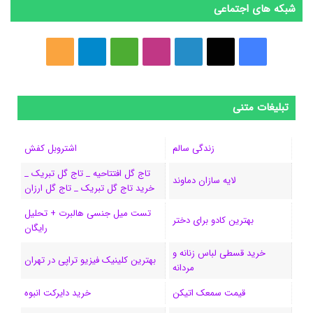
شبکه های اجتماعی
ف
ا
ل
ا
M
ت
خ
ی
ی
ی
ی
e
ل
و
س
ک
ن
ن
d
گ
ر
تبلیغات متنی
ب
س
ک
س
i
ر
ا
زندگی سالم
اشتروبل کفش
و
د
ت
u
ا
ک
تاج گل افتتاحیه _ تاج گل تبریک _
لایه سازان دماوند
خرید تاج گل تبریک _ تاج گل ارزان
ک
ا
ا
m
م
تست میل جنسی هالبرت + تحلیل
ی
گ
بهترین کادو برای دختر
رایگان
ن
ر
خرید قسطی لباس زنانه و
بهترین کلینیک فیزیو تراپی در تهران
مردانه
ا
قیمت سمعک اتیکن
خرید دایرکت انبوه
م