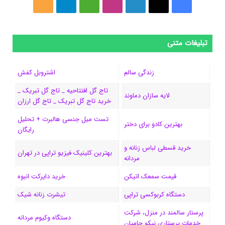
ف
ا
ل
ا
M
ت
خ
ی
ی
ی
ی
e
ل
و
س
ک
ن
ن
d
گ
ر
تبلیغات متنی
ب
س
ک
س
i
ر
ا
زندگی سالم
اشتروبل کفش
و
د
ت
u
ا
ک
تاج گل افتتاحیه _ تاج گل تبریک _
لایه سازان دماوند
خرید تاج گل تبریک _ تاج گل ارزان
ک
ا
ا
m
م
تست میل جنسی هالبرت + تحلیل
ی
گ
بهترین کادو برای دختر
رایگان
ن
ر
خرید قسطی لباس زنانه و
بهترین کلینیک فیزیو تراپی در تهران
مردانه
ا
قیمت سمعک اتیکن
خرید دایرکت انبوه
م
دستگاه کربوکسی تراپی
تیشرت زنانه شیک
پرستار سالمند در منزل، شرکت
دستگاه وکیوم مردانه
خدمات پرستاری نیکو حامیان