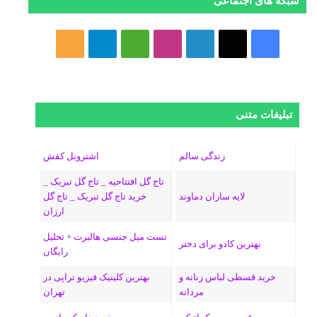
شبکه های اجتماعی
ف
ا
ل
ا
M
ت
خ
ی
ی
ی
ی
e
ل
و
س
ک
ن
ن
d
گ
ر
تبلیغات متنی
ب
س
ک
س
i
ر
ا
و
د
ت
u
ا
ک
زندگی سالم
اشتروبل کفش
تاج گل افتتاحیه _ تاج گل تبریک _
ک
ا
ا
m
م
لایه سازان دماوند
خرید تاج گل تبریک _ تاج گل
ارزان
ی
گ
تست میل جنسی هالبرت + تحلیل
ن
ر
بهترین کادو برای دختر
رایگان
ا
خرید قسطی لباس زنانه و
بهترین کلینیک فیزیو تراپی در
مردانه
تهران
م