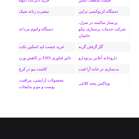
قیمت سمعک اتیکن
خرید دایرکت انبوه
دستگاه کربوکسی تراپی
تیشرت زنانه شیک
پرستار سالمند در منزل،
شرکت خدمات پرستاری نیکو
دستگاه وکیوم مردانه
حامیان
گاز گرفتن گربه
خرید چست لید اسکین تکت
داروخانه آنلاین پرتودارو
تاثیر فناوری EMS بر کاهش وزن
بدنسازی در خانه آرا فیت
کاشت مو در کرج
محصولات آرایشی، مراقبت
بوتاکس پنجه کلاغی
پوست و مو و بدلیجات