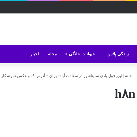
زندگی پلاس
حیوانات خانگی
مجله
اخبار
خانه
|
لیزر فول بادی سایناشور در سعادت‌ آباد تهران + آدرس 📍 و عکس نمونه کار 
h۸n