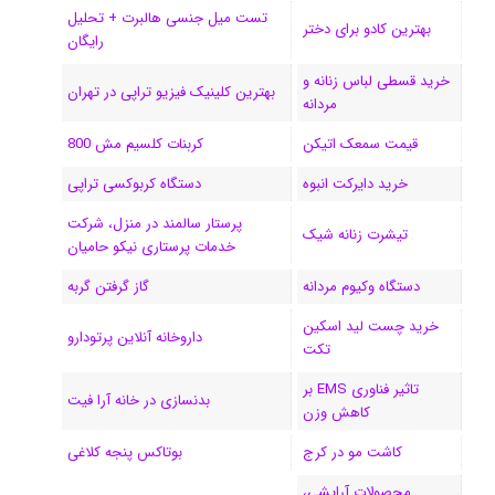
ی
گ
تست میل جنسی هالبرت + تحلیل
بهترین کادو برای دختر
رایگان
ن
ر
خرید قسطی لباس زنانه و
ا
بهترین کلینیک فیزیو تراپی در تهران
مردانه
م
قیمت سمعک اتیکن
کربنات کلسیم مش 800
خرید دایرکت انبوه
دستگاه کربوکسی تراپی
پرستار سالمند در منزل، شرکت
تیشرت زنانه شیک
خدمات پرستاری نیکو حامیان
دستگاه وکیوم مردانه
گاز گرفتن گربه
خرید چست لید اسکین
داروخانه آنلاین پرتودارو
تکت
تاثیر فناوری EMS بر
بدنسازی در خانه آرا فیت
کاهش وزن
کاشت مو در کرج
بوتاکس پنجه کلاغی
محصولات آرایشی،