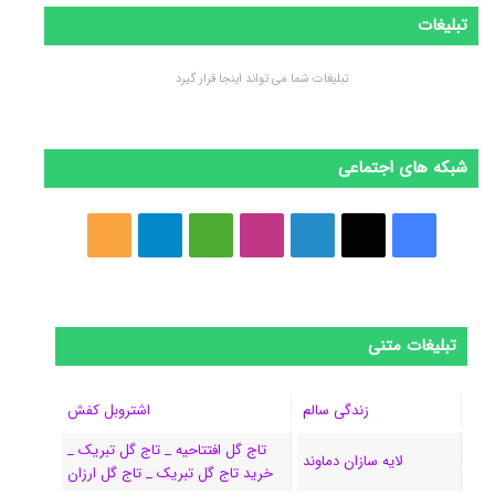
تبلیغات
تبلیغات شما می تواند اینجا قرار گیرد
شبکه های اجتماعی
ف
ا
ل
ا
M
ت
خ
ی
ی
ی
ی
e
ل
و
س
ک
ن
ن
d
گ
ر
تبلیغات متنی
ب
س
ک
س
i
ر
ا
و
د
ت
u
ا
ک
زندگی سالم
اشتروبل کفش
تاج گل افتتاحیه _ تاج گل تبریک _
ک
ا
ا
m
م
لایه سازان دماوند
خرید تاج گل تبریک _ تاج گل ارزان