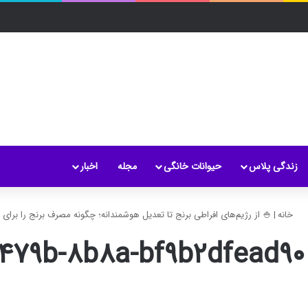
زندگی پلاس
حیوانات خانگی
مجله
اخبار
خانه
|
🍚 از رژیم‌های افراطی برنج تا تعدیل هوشمندانه؛ چگونه مصرف برنج را برای س
-۴۷۹b-۸b۸a-bf۹b۲dfead۹۰