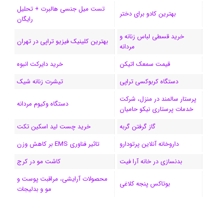
تست میل جنسی هالبرت + تحلیل
ی
گ
بهترین کادو برای دختر
رایگان
ن
ر
خرید قسطی لباس زنانه و
بهترین کلینیک فیزیو تراپی در تهران
مردانه
ا
قیمت سمعک اتیکن
خرید دایرکت انبوه
م
دستگاه کربوکسی تراپی
تیشرت زنانه شیک
پرستار سالمند در منزل، شرکت
دستگاه وکیوم مردانه
خدمات پرستاری نیکو حامیان
گاز گرفتن گربه
خرید چست لید اسکین تکت
داروخانه آنلاین پرتودارو
تاثیر فناوری EMS بر کاهش وزن
بدنسازی در خانه آرا فیت
کاشت مو در کرج
محصولات آرایشی، مراقبت پوست و
بوتاکس پنجه کلاغی
مو و بدلیجات