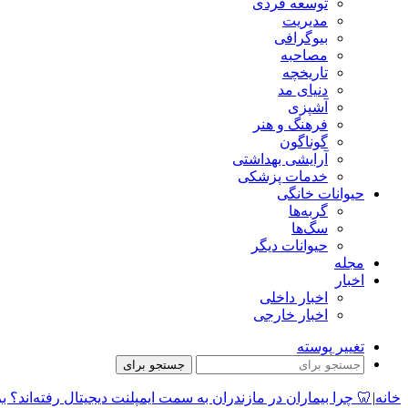
توسعه فردی
مدیریت
بیوگرافی
مصاحبه
تاریخچه
دنیای مد
آشپزی
فرهنگ و هنر
گوناگون
آرایشی بهداشتی
خدمات پزشکی
حیوانات خانگی
گربه‌ها
سگ‌ها
حیوانات دیگر
مجله
اخبار
اخبار داخلی
اخبار خارجی
تغییر پوسته
جستجو برای
خانه
|
🦷 چرا بیماران در مازندران به سمت ایمپلنت دیجیتال رفته‌اند؟