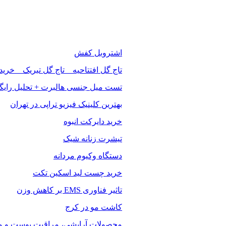
اشتروبل کفش
تاج گل افتتاحیه _ تاج گل تبریک _ خرید
تست میل جنسی هالبرت + تحلیل رایگ
بهترین کلینیک فیزیو تراپی در تهران
خرید دایرکت انبوه
تیشرت زنانه شیک
دستگاه وکیوم مردانه
خرید چست لید اسکین تکت
تاثیر فناوری EMS بر کاهش وزن
کاشت مو در کرج
محصولات آرایشی، مراقبت پوست و مو