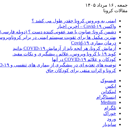
جمعه , ۱۶ مرداد ۱۴۰۵
مقالات کرونا
ایمنی به ویروس کرونا چقدر طول می کشد ؟
واکسن Covid-۱۹ – آخرین اخبار
دشمن کرونا: صابون یا ضد عفونی‌کننده دست ؟ (دوبله فارسی)
بهترین مکمل ها برای تقویت سیستم ایمنی در برابر کروناویرو
درمان بیماری Covid-۱۹
آزمایش کرونا، هر آنچه باید از آزمایش COVID-۱۹ بدانید
کوید ۱۹ یا کرونا ویروس، علائم ، پیشگیری و نکات مفید.
کودکان و علائم COVID-۱۹ در آنها
توصیه های تغذیه ای در پیشگیری از بیماری های تنفسی و COVID-۱۹
کرونا و اثرات منفی برای کودکان چاق
فیسبوک
ایکس
لینکداین
اینستاگرام
Medium
تلگرام
خوراک
ورود
سایدبار