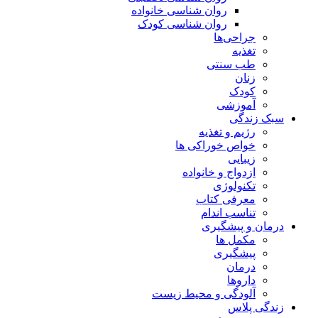
روان شناسی خانواده
روان شناسی کودک
جراحی‌ها
تغذیه
طب سنتی
زنان
کودک
آموزشی
سبک زندگی
رژیم و تغذیه
خواص خوراکی ها
زیبایی
ازدواج و خانواده
تکنولوژی
معرفی کتاب
تناسب اندام
درمان و پیشگیری
مکمل ها
پیشگیری
درمان
داروها
آلودگی و محیط زیست
زندگی پلاس