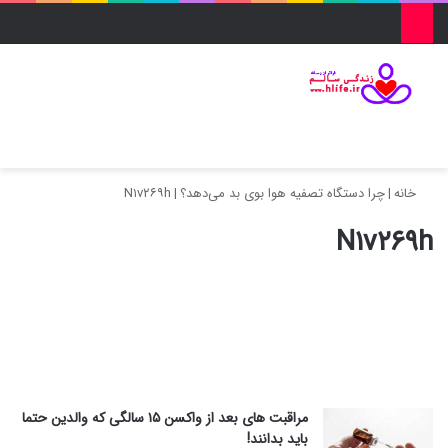
منو
ورود
تغییر پو
جس
خانه
|
چرا دستگاه تصفیه هوا بوی بد می‌دهد؟
|
N۱v۲۶۹h
N۱v۲۶۹h
مراقبت های بعد از واکسن ۱۵ سالگی که والدین حتما
باید بدانند!