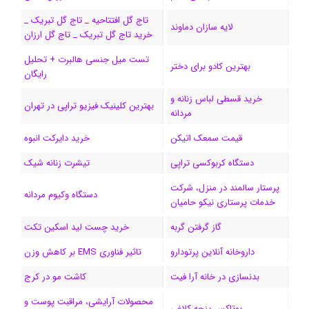
و
د
ت
u
ا
ک
تاج گل افتتاحیه _ تاج گل تبریک _
لایه سازان دماوند
خرید تاج گل تبریک _ تاج گل ارزان
ک
ا
ا
m
م
تست میل جنسی هالبرت + تحلیل
ی
گ
بهترین کادو برای دختر
رایگان
ن
ر
خرید قسطی لباس زنانه و
بهترین کلینیک فیزیو تراپی در تهران
مردانه
ا
قیمت سمعک اتیکن
خرید دایرکت انبوه
م
دستگاه کربوکسی تراپی
تیشرت زنانه شیک
پرستار سالمند در منزل، شرکت
دستگاه وکیوم مردانه
خدمات پرستاری نیکو حامیان
گاز گرفتن گربه
خرید چست لید اسکین تکت
داروخانه آنلاین پرتودارو
تاثیر فناوری EMS بر کاهش وزن
بدنسازی در خانه آرا فیت
کاشت مو در کرج
محصولات آرایشی، مراقبت پوست و
بوتاکس پنجه کلاغی