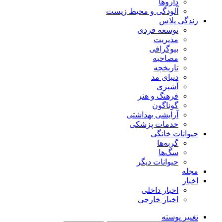
داروها
آلودگی و محیط زیست
زندگی پلاس
توسعه فردی
مدیریت
بیوگرافی
مصاحبه
تاریخچه
دنیای مد
آشپزی
فرهنگ و هنر
گوناگون
آرایشی بهداشتی
خدمات پزشکی
حیوانات خانگی
گربه‌ها
سگ‌ها
حیوانات دیگر
مجله
اخبار
اخبار داخلی
اخبار خارجی
تغییر پوسته