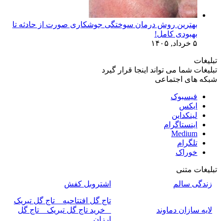
بهترین روش درمان سوختگی جوشکاری صورت از حادثه تا
بهبودی کامل!
۵ خرداد, ۱۴۰۵
تبلیغات
تبلیغات شما می تواند اینجا قرار گیرد
شبکه های اجتماعی
فیسبوک
ایکس
لینکداین
اینستاگرام
Medium
تلگرام
خوراک
تبلیغات متنی
زندگی سالم
اشتروبل کفش
تاج گل افتتاحیه _ تاج گل تبریک
لایه سازان دماوند
_ خرید تاج گل تبریک _ تاج گل
ارزان