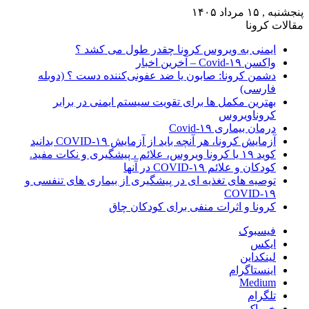
پنجشنبه , ۱۵ مرداد ۱۴۰۵
مقالات کرونا
ایمنی به ویروس کرونا چقدر طول می کشد ؟
واکسن Covid-۱۹ – آخرین اخبار
دشمن کرونا: صابون یا ضد عفونی‌کننده دست ؟ (دوبله
فارسی)
بهترین مکمل ها برای تقویت سیستم ایمنی در برابر
کروناویروس
درمان بیماری Covid-۱۹
آزمایش کرونا، هر آنچه باید از آزمایش COVID-۱۹ بدانید
کوید ۱۹ یا کرونا ویروس، علائم ، پیشگیری و نکات مفید.
کودکان و علائم COVID-۱۹ در آنها
توصیه های تغذیه ای در پیشگیری از بیماری های تنفسی و
COVID-۱۹
کرونا و اثرات منفی برای کودکان چاق
فیسبوک
ایکس
لینکداین
اینستاگرام
Medium
تلگرام
خوراک