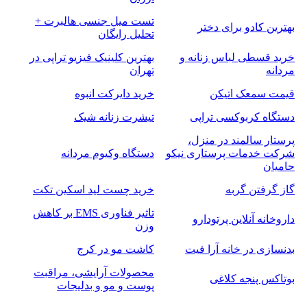
تست میل جنسی هالبرت +
بهترین کادو برای دختر
تحلیل رایگان
خرید قسطی لباس زنانه و
بهترین کلینیک فیزیو تراپی در
مردانه
تهران
قیمت سمعک اتیکن
خرید دایرکت انبوه
دستگاه کربوکسی تراپی
تیشرت زنانه شیک
پرستار سالمند در منزل،
شرکت خدمات پرستاری نیکو
دستگاه وکیوم مردانه
حامیان
گاز گرفتن گربه
خرید چست لید اسکین تکت
تاثیر فناوری EMS بر کاهش
داروخانه آنلاین پرتودارو
وزن
بدنسازی در خانه آرا فیت
کاشت مو در کرج
محصولات آرایشی، مراقبت
بوتاکس پنجه کلاغی
پوست و مو و بدلیجات