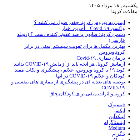
یکشنبه , ۱۸ مرداد ۱۴۰۵
مقالات کرونا
ایمنی به ویروس کرونا چقدر طول می کشد ؟
واکسن Covid-۱۹ – آخرین اخبار
دشمن کرونا: صابون یا ضد عفونی‌کننده دست ؟ (دوبله
فارسی)
بهترین مکمل ها برای تقویت سیستم ایمنی در برابر
کروناویروس
درمان بیماری Covid-۱۹
آزمایش کرونا، هر آنچه باید از آزمایش COVID-۱۹ بدانید
کوید ۱۹ یا کرونا ویروس، علائم ، پیشگیری و نکات مفید.
کودکان و علائم COVID-۱۹ در آنها
توصیه های تغذیه ای در پیشگیری از بیماری های تنفسی و
COVID-۱۹
کرونا و اثرات منفی برای کودکان چاق
فیسبوک
ایکس
لینکداین
اینستاگرام
Medium
تلگرام
خوراک