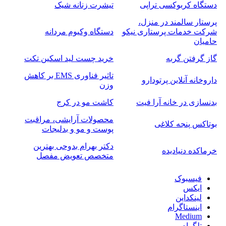
دستگاه کربوکسی تراپی
تیشرت زنانه شیک
پرستار سالمند در منزل،
شرکت خدمات پرستاری نیکو
دستگاه وکیوم مردانه
حامیان
گاز گرفتن گربه
خرید چست لید اسکین تکت
تاثیر فناوری EMS بر کاهش
داروخانه آنلاین پرتودارو
وزن
بدنسازی در خانه آرا فیت
کاشت مو در کرج
محصولات آرایشی، مراقبت
بوتاکس پنجه کلاغی
پوست و مو و بدلیجات
دکتر بهرام بدوحی بهترین
خرماکده دنیادیده
متخصص تعویض مفصل
فیسبوک
ایکس
لینکداین
اینستاگرام
Medium
تلگرام