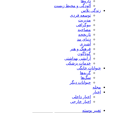
داروها
آلودگی و محیط زیست
زندگی پلاس
توسعه فردی
مدیریت
بیوگرافی
مصاحبه
تاریخچه
دنیای مد
آشپزی
فرهنگ و هنر
گوناگون
آرایشی بهداشتی
خدمات پزشکی
حیوانات خانگی
گربه‌ها
سگ‌ها
حیوانات دیگر
مجله
اخبار
اخبار داخلی
اخبار خارجی
تغییر پوسته