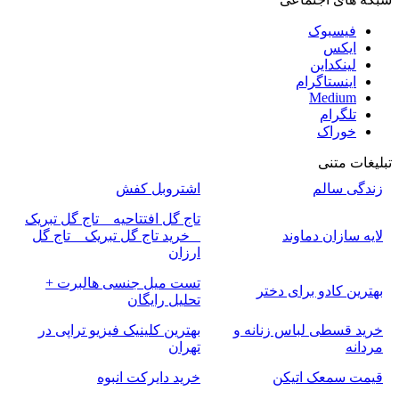
فیسبوک
ایکس
لینکداین
اینستاگرام
Medium
تلگرام
خوراک
تبلیغات متنی
زندگی سالم
اشتروبل کفش
تاج گل افتتاحیه _ تاج گل تبریک
لایه سازان دماوند
_ خرید تاج گل تبریک _ تاج گل
ارزان
تست میل جنسی هالبرت +
بهترین کادو برای دختر
تحلیل رایگان
خرید قسطی لباس زنانه و
بهترین کلینیک فیزیو تراپی در
مردانه
تهران
قیمت سمعک اتیکن
خرید دایرکت انبوه