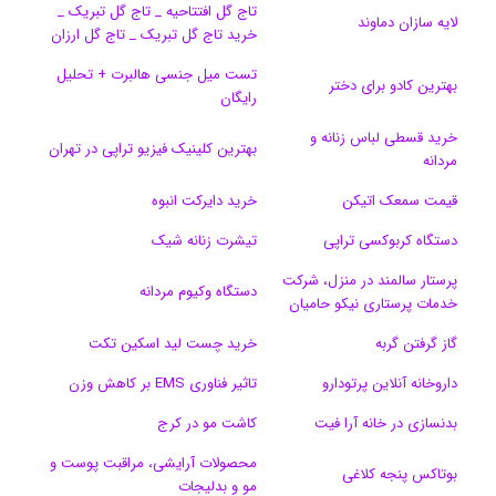
تاج گل افتتاحیه _ تاج گل تبریک _
لایه سازان دماوند
خرید تاج گل تبریک _ تاج گل ارزان
ک
ا
ا
m
م
تست میل جنسی هالبرت + تحلیل
ی
گ
بهترین کادو برای دختر
رایگان
ن
ر
خرید قسطی لباس زنانه و
بهترین کلینیک فیزیو تراپی در تهران
مردانه
ا
قیمت سمعک اتیکن
خرید دایرکت انبوه
م
دستگاه کربوکسی تراپی
تیشرت زنانه شیک
پرستار سالمند در منزل، شرکت
دستگاه وکیوم مردانه
خدمات پرستاری نیکو حامیان
گاز گرفتن گربه
خرید چست لید اسکین تکت
داروخانه آنلاین پرتودارو
تاثیر فناوری EMS بر کاهش وزن
بدنسازی در خانه آرا فیت
کاشت مو در کرج
محصولات آرایشی، مراقبت پوست و
بوتاکس پنجه کلاغی
مو و بدلیجات