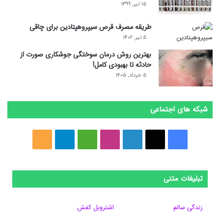
۱۵ تیر, ۱۳۹۹
طریقه مصرف قرص سیپروهپتادین برای چاقی
۵ تیر, ۱۴۰۲
بهترین روش درمان سوختگی جوشکاری صورت از
حادثه تا بهبودی کامل!
۵ خرداد, ۱۴۰۵
شبکه های اجتماعی
ف
ا
ل
ا
M
ت
خ
ی
ی
ی
ی
e
ل
و
س
ک
ن
ن
d
گ
ر
تبلیغات متنی
ب
س
ک
س
i
ر
ا
زندگی سالم
اشتروبل کفش
و
د
ت
u
ا
ک