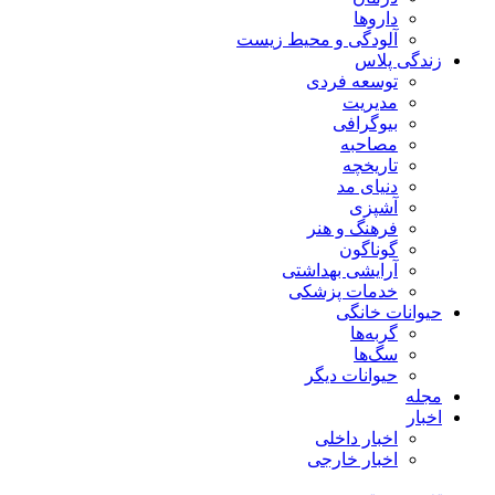
داروها
آلودگی و محیط زیست
زندگی پلاس
توسعه فردی
مدیریت
بیوگرافی
مصاحبه
تاریخچه
دنیای مد
آشپزی
فرهنگ و هنر
گوناگون
آرایشی بهداشتی
خدمات پزشکی
حیوانات خانگی
گربه‌ها
سگ‌ها
حیوانات دیگر
مجله
اخبار
اخبار داخلی
اخبار خارجی