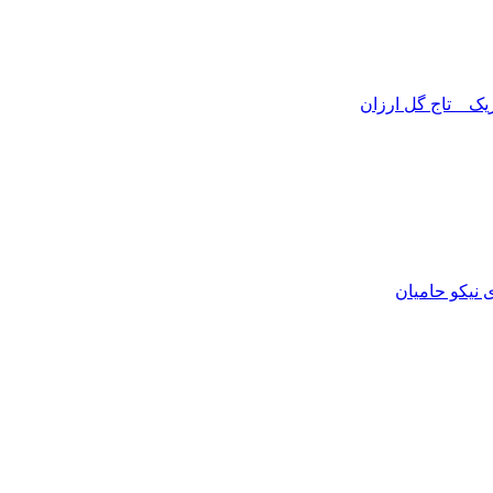
ریک _ تاج گل ارزان
نیکو حامیان