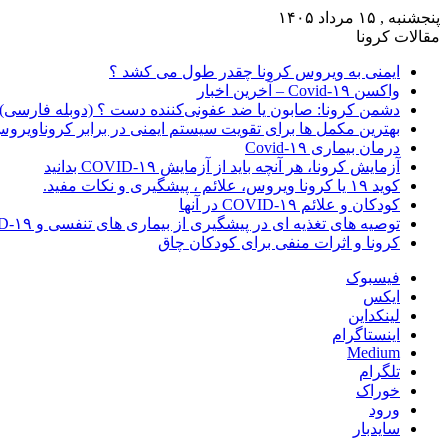
پنجشنبه , ۱۵ مرداد ۱۴۰۵
مقالات کرونا
ایمنی به ویروس کرونا چقدر طول می کشد ؟
واکسن Covid-۱۹ – آخرین اخبار
دشمن کرونا: صابون یا ضد عفونی‌کننده دست ؟ (دوبله فارسی)
بهترین مکمل ها برای تقویت سیستم ایمنی در برابر کروناویرو
درمان بیماری Covid-۱۹
آزمایش کرونا، هر آنچه باید از آزمایش COVID-۱۹ بدانید
کوید ۱۹ یا کرونا ویروس، علائم ، پیشگیری و نکات مفید.
کودکان و علائم COVID-۱۹ در آنها
توصیه های تغذیه ای در پیشگیری از بیماری های تنفسی و COVID-۱۹
کرونا و اثرات منفی برای کودکان چاق
فیسبوک
ایکس
لینکداین
اینستاگرام
Medium
تلگرام
خوراک
ورود
سایدبار