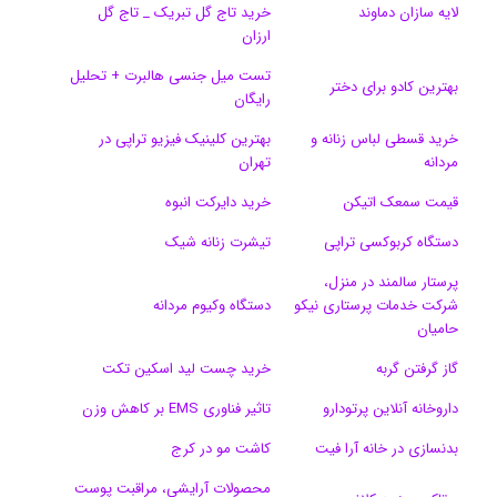
لایه سازان دماوند
خرید تاج گل تبریک _ تاج گل
ی
گ
ارزان
تست میل جنسی هالبرت + تحلیل
ن
ر
بهترین کادو برای دختر
رایگان
ا
خرید قسطی لباس زنانه و
بهترین کلینیک فیزیو تراپی در
مردانه
تهران
م
قیمت سمعک اتیکن
خرید دایرکت انبوه
دستگاه کربوکسی تراپی
تیشرت زنانه شیک
پرستار سالمند در منزل،
شرکت خدمات پرستاری نیکو
دستگاه وکیوم مردانه
حامیان
گاز گرفتن گربه
خرید چست لید اسکین تکت
داروخانه آنلاین پرتودارو
تاثیر فناوری EMS بر کاهش وزن
بدنسازی در خانه آرا فیت
کاشت مو در کرج
محصولات آرایشی، مراقبت پوست