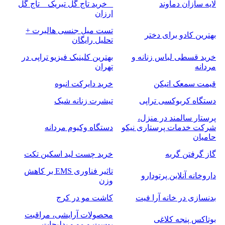
لایه سازان دماوند
_ خرید تاج گل تبریک _ تاج گل
ارزان
تست میل جنسی هالبرت +
بهترین کادو برای دختر
تحلیل رایگان
خرید قسطی لباس زنانه و
بهترین کلینیک فیزیو تراپی در
مردانه
تهران
قیمت سمعک اتیکن
خرید دایرکت انبوه
دستگاه کربوکسی تراپی
تیشرت زنانه شیک
پرستار سالمند در منزل،
شرکت خدمات پرستاری نیکو
دستگاه وکیوم مردانه
حامیان
گاز گرفتن گربه
خرید چست لید اسکین تکت
تاثیر فناوری EMS بر کاهش
داروخانه آنلاین پرتودارو
وزن
بدنسازی در خانه آرا فیت
کاشت مو در کرج
محصولات آرایشی، مراقبت
بوتاکس پنجه کلاغی
پوست و مو و بدلیجات