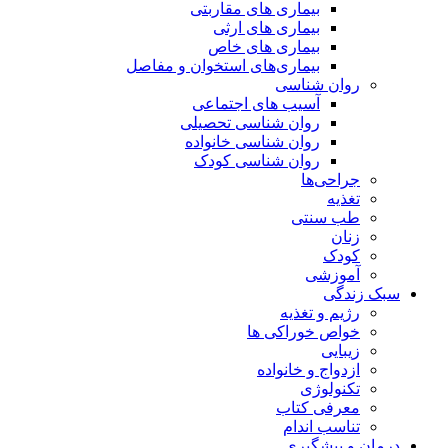
بیماری های مقاربتی
بیماری های ارثی
بیماری های خاص
بیماری‌های استخوان و مفاصل
روان شناسی
آسیب های اجتماعی
روان شناسی تحصیلی
روان شناسی خانواده
روان شناسی کودک
جراحی‌ها
تغذیه
طب سنتی
زنان
کودک
آموزشی
سبک زندگی
رژیم و تغذیه
خواص خوراکی ها
زیبایی
ازدواج و خانواده
تکنولوژی
معرفی کتاب
تناسب اندام
درمان و پیشگیری