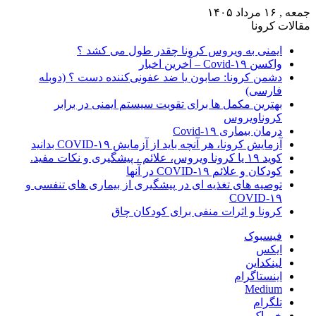
جمعه , ۱۶ مرداد ۱۴۰۵
مقالات کرونا
ایمنی به ویروس کرونا چقدر طول می کشد ؟
واکسن Covid-۱۹ – آخرین اخبار
دشمن کرونا: صابون یا ضد عفونی‌کننده دست ؟ (دوبله
فارسی)
بهترین مکمل ها برای تقویت سیستم ایمنی در برابر
کروناویروس
درمان بیماری Covid-۱۹
آزمایش کرونا، هر آنچه باید از آزمایش COVID-۱۹ بدانید
کوید ۱۹ یا کرونا ویروس، علائم ، پیشگیری و نکات مفید.
کودکان و علائم COVID-۱۹ در آنها
توصیه های تغذیه ای در پیشگیری از بیماری های تنفسی و
COVID-۱۹
کرونا و اثرات منفی برای کودکان چاق
فیسبوک
ایکس
لینکداین
اینستاگرام
Medium
تلگرام
خوراک