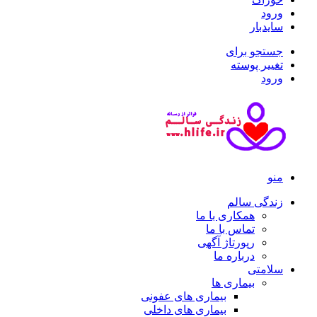
ورود
سایدبار
جستجو برای
تغییر پوسته
ورود
منو
زندگی سالم
همکاری با ما
تماس با ما
رپورتاژ آگهی
درباره ما
سلامتی
بیماری ها
بیماری های عفونی
بیماری های داخلی