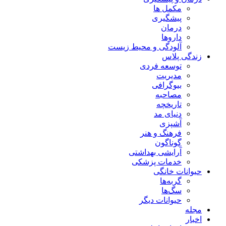
مکمل ها
پیشگیری
درمان
داروها
آلودگی و محیط زیست
زندگی پلاس
توسعه فردی
مدیریت
بیوگرافی
مصاحبه
تاریخچه
دنیای مد
آشپزی
فرهنگ و هنر
گوناگون
آرایشی بهداشتی
خدمات پزشکی
حیوانات خانگی
گربه‌ها
سگ‌ها
حیوانات دیگر
مجله
اخبار