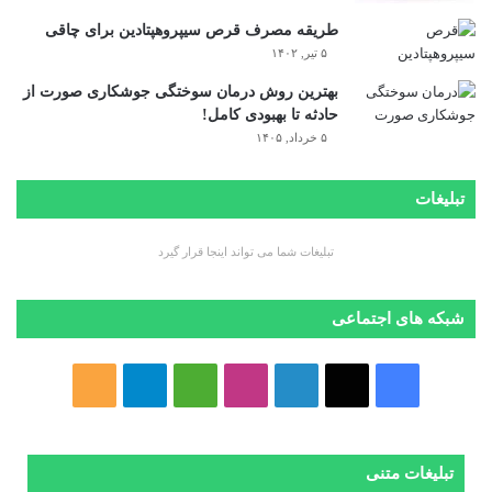
طریقه مصرف قرص سیپروهپتادین برای چاقی
۵ تیر, ۱۴۰۲
بهترین روش درمان سوختگی جوشکاری صورت از
حادثه تا بهبودی کامل!
۵ خرداد, ۱۴۰۵
تبلیغات
تبلیغات شما می تواند اینجا قرار گیرد
شبکه های اجتماعی
ف
ا
ل
ا
M
ت
خ
ی
ی
ی
ی
e
ل
و
س
ک
ن
ن
d
گ
ر
تبلیغات متنی