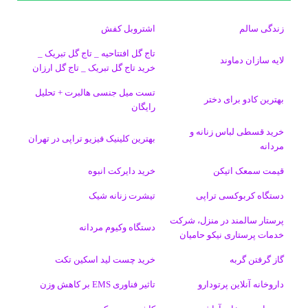
ب
س
ک
س
i
ر
ا
زندگی سالم
اشتروبل کفش
و
د
ت
u
ا
ک
تاج گل افتتاحیه _ تاج گل تبریک _
لایه سازان دماوند
خرید تاج گل تبریک _ تاج گل ارزان
ک
ا
ا
m
م
تست میل جنسی هالبرت + تحلیل
ی
گ
بهترین کادو برای دختر
رایگان
ن
ر
خرید قسطی لباس زنانه و
بهترین کلینیک فیزیو تراپی در تهران
مردانه
ا
قیمت سمعک اتیکن
خرید دایرکت انبوه
م
دستگاه کربوکسی تراپی
تیشرت زنانه شیک
پرستار سالمند در منزل، شرکت
دستگاه وکیوم مردانه
خدمات پرستاری نیکو حامیان
گاز گرفتن گربه
خرید چست لید اسکین تکت
داروخانه آنلاین پرتودارو
تاثیر فناوری EMS بر کاهش وزن