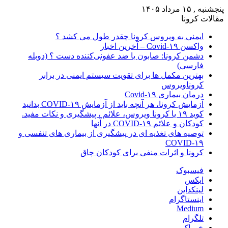
پنجشنبه , ۱۵ مرداد ۱۴۰۵
مقالات کرونا
ایمنی به ویروس کرونا چقدر طول می کشد ؟
واکسن Covid-۱۹ – آخرین اخبار
دشمن کرونا: صابون یا ضد عفونی‌کننده دست ؟ (دوبله
فارسی)
بهترین مکمل ها برای تقویت سیستم ایمنی در برابر
کروناویروس
درمان بیماری Covid-۱۹
آزمایش کرونا، هر آنچه باید از آزمایش COVID-۱۹ بدانید
کوید ۱۹ یا کرونا ویروس، علائم ، پیشگیری و نکات مفید.
کودکان و علائم COVID-۱۹ در آنها
توصیه های تغذیه ای در پیشگیری از بیماری های تنفسی و
COVID-۱۹
کرونا و اثرات منفی برای کودکان چاق
فیسبوک
ایکس
لینکداین
اینستاگرام
Medium
تلگرام
خوراک