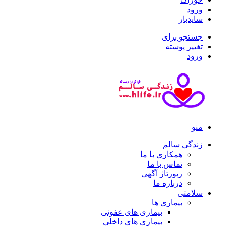
ورود
سایدبار
جستجو برای
تغییر پوسته
ورود
منو
زندگی سالم
همکاری با ما
تماس با ما
رپورتاژ آگهی
درباره ما
سلامتی
بیماری ها
بیماری های عفونی
بیماری های داخلی