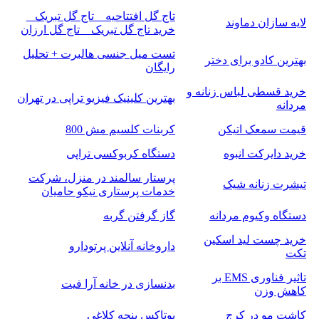
تاج گل افتتاحیه _ تاج گل تبریک _
لایه سازان دماوند
خرید تاج گل تبریک _ تاج گل ارزان
تست میل جنسی هالبرت + تحلیل
بهترین کادو برای دختر
رایگان
خرید قسطی لباس زنانه و
بهترین کلینیک فیزیو تراپی در تهران
مردانه
قیمت سمعک اتیکن
کربنات کلسیم مش 800
خرید دایرکت انبوه
دستگاه کربوکسی تراپی
پرستار سالمند در منزل، شرکت
تیشرت زنانه شیک
خدمات پرستاری نیکو حامیان
دستگاه وکیوم مردانه
گاز گرفتن گربه
خرید چست لید اسکین
داروخانه آنلاین پرتودارو
تکت
تاثیر فناوری EMS بر
بدنسازی در خانه آرا فیت
کاهش وزن
کاشت مو در کرج
بوتاکس پنجه کلاغی