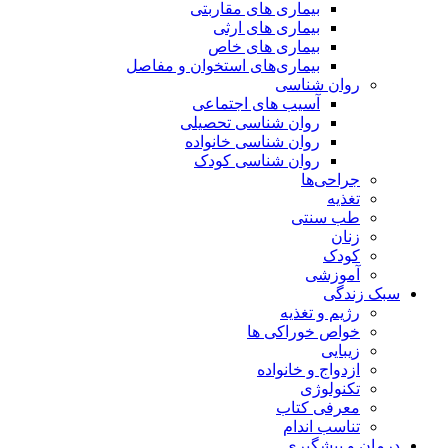
بیماری های مقاربتی
بیماری های ارثی
بیماری های خاص
بیماری‌های استخوان و مفاصل
روان شناسی
آسیب های اجتماعی
روان شناسی تحصیلی
روان شناسی خانواده
روان شناسی کودک
جراحی‌ها
تغذیه
طب سنتی
زنان
کودک
آموزشی
سبک زندگی
رژیم و تغذیه
خواص خوراکی ها
زیبایی
ازدواج و خانواده
تکنولوژی
معرفی کتاب
تناسب اندام
درمان و پیشگیری