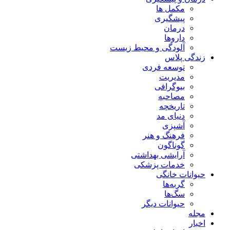
مکمل ها
پیشگیری
درمان
داروها
آلودگی و محیط زیست
زندگی پلاس
توسعه فردی
مدیریت
بیوگرافی
مصاحبه
تاریخچه
دنیای مد
آشپزی
فرهنگ و هنر
گوناگون
آرایشی بهداشتی
خدمات پزشکی
حیوانات خانگی
گربه‌ها
سگ‌ها
حیوانات دیگر
مجله
اخبار